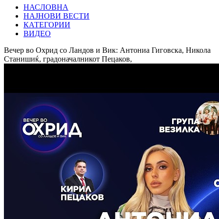
НАСЛОВНА
НАЈНОВИ ВЕСТИ
КАТЕГОРИИ
ВИДЕО
Вечер во Охрид со Ландов и Вик: Антониа Гиговска, Никола
Станишиќ, градоначалникот Пецаков,