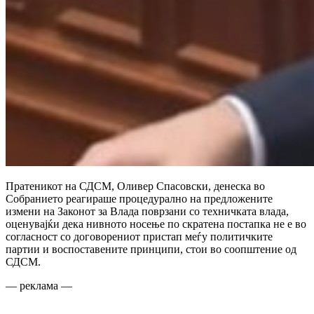
Пратеникот на СДСМ, Оливер Спасовски, денеска во
Собранието реагираше процедурално на предложените
измени на Законот за Влада поврзани со техничката влада,
оценувајќи дека нивното носење по скратена постапка не е во
согласност со договорениот пристап меѓу политичките
партии и воспоставените принципи, стои во соопштение од
СДСМ.
— реклама —