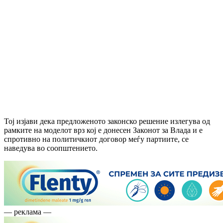
Тој изјави дека предложеното законско решение излегува од
рамките на моделот врз кој е донесен Законот за Влада и е
спротивно на политичкиот договор меѓу партиите, се
наведува во соопштението.
— реклама —