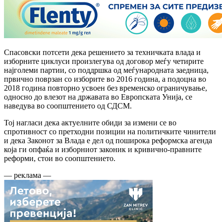
Спасовски потсети дека решението за техничката влада и
изборните циклуси произлегува од договор меѓу четирите
најголеми партии, со поддршка од меѓународната заедница,
првично поврзан со изборите во 2016 година, а подоцна во
2018 година повторно усвоен без временско ограничување,
односно до влезот на државата во Европската Унија, се
наведува во соопштението од СДСМ.
Тој нагласи дека актуелните обиди за измени се во
спротивност со претходни позиции на политичките чинители
и дека Законот за Влада е дел од поширока реформска агенда
која ги опфаќа и изборниот законик и кривично-правните
реформи, стои во соопштението.
— реклама —