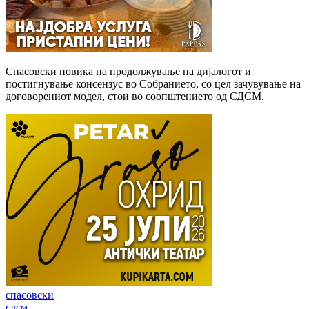
Спасовски повика на продолжување на дијалогот и
постигнување консензус во Собранието, со цел зачувување на
договорениот модел, стои во соопштението од СДСМ.
спасовски
сдсм