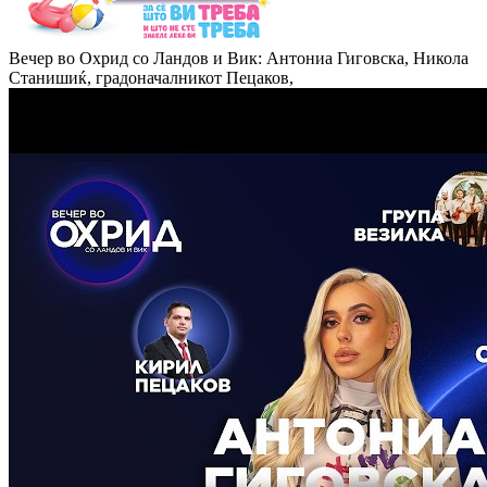
Вечер во Охрид со Ландов и Вик: Антониа Гиговска, Никола
Станишиќ, градоначалникот Пецаков,