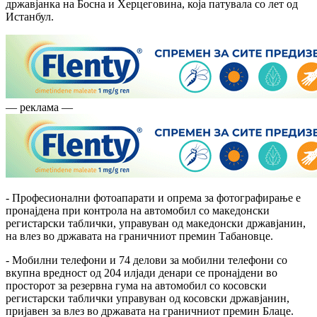
државјанка на Босна и Херцеговина, која патувала со лет од
Истанбул.
— реклама —
- Професионални фотоапарати и опрема за фотографирање е
пронајдена при контрола на автомобил со македонски
регистарски таблички, управуван од македонски државјанин,
на влез во државата на граничниот премин Табановце.
- Мобилни телефони и 74 делови за мобилни телефони со
вкупна вредност од 204 илјади денари се пронајдени во
просторот за резервна гума на автомобил со косовски
регистарски таблички управуван од косовски државјанин,
пријавен за влез во државата на граничниот премин Блаце.