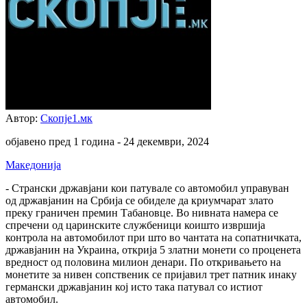
Автор:
Скопје1.мк
објавено пред 1 година -
24 декември, 2024
Македонија
- Странски државјани кои патувале со автомобил управуван
од државјанин на Србија се обиделе да криумчарат злато
преку граничен премин Табановце. Во нивната намера се
спречени од царинските службеници коишто извршија
контрола на автомобилот при што во чантата на сопатничката,
државјанин на Украина, открија 5 златни монети со проценета
вредност од половина милион денари. По откривањето на
монетите за нивен сопственик се пријавил трет патник инаку
германски државјанин кој исто така патувал со истиот
автомобил.