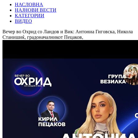
НАСЛОВНА
НАЈНОВИ ВЕСТИ
КАТЕГОРИИ
ВИДЕО
Вечер во Охрид со Ландов и Вик: Антониа Гиговска, Никола
Станишиќ, градоначалникот Пецаков,