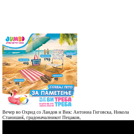
Вечер во Охрид со Ландов и Вик: Антониа Гиговска, Никола
Станишиќ, градоначалникот Пецаков,