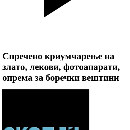
Спречено криумчарење на
злато, лекови, фотоапарати,
опрема за боречки вештини