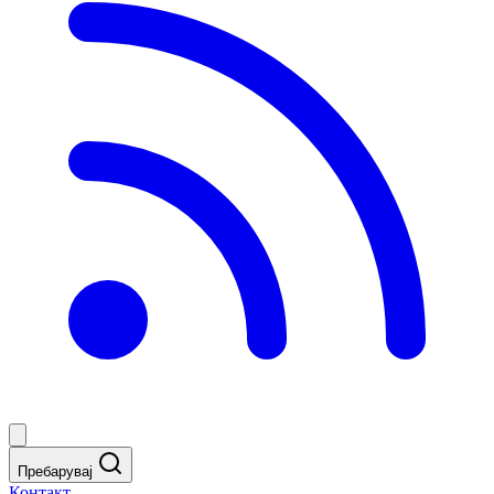
Пребарувај
Контакт