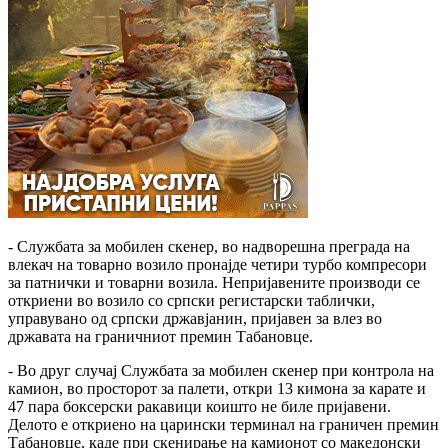
- Службата за мобилен скенер, во надворешна преграда на
влекач на товарно возило пронајде четири турбо компресори
за патнички и товарни возила. Непријавените производи се
откриени во возило со српски регистарски таблички,
управувано од српски државјанин, пријавен за влез во
државата на граничниот премин Табановце.
- Во друг случај Службата за мобилен скенер при контрола на
камион, во просторот за палети, откри 13 кимона за карате и
47 пара боксерски ракавици коишто не биле пријавени.
Делото е откриено на царински терминал на граничен премин
Табановце, каде при скенирање на камионот со македонски