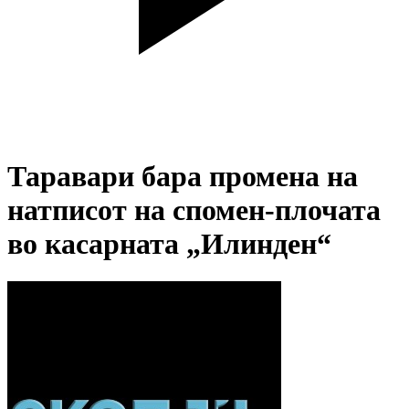
Таравари бара промена на
натписот на спомен-плочата
во касарната „Илинден“