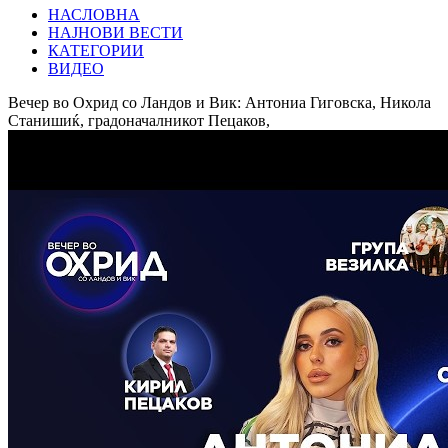
НАСЛОВНА
НАЈНОВИ ВЕСТИ
КАТЕГОРИИ
ВИДЕО
Вечер во Охрид со Ландов и Вик: Антониа Гиговска, Никола
Станишиќ, градоначалникот Пецаков,