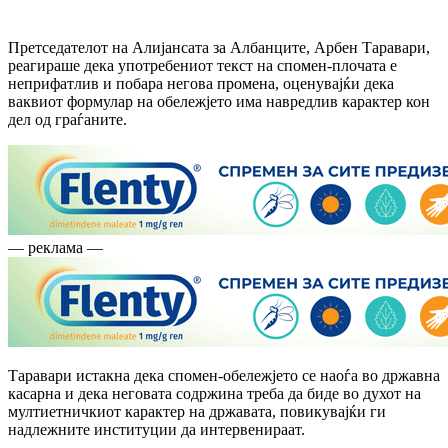
Претседателот на Алијансата за Албанците, Арбен Таравари,
реагираше дека употребениот текст на спомен-плочата е
неприфатлив и побара негова промена, оценувајќи дека
ваквиот формулар на обележјето има навредлив карактер кон
дел од граѓаните.
— реклама —
Таравари истакна дека спомен-обележјето се наоѓа во државна
касарна и дека неговата содржина треба да биде во духот на
мултиетничкиот карактер на државата, повикувајќи ги
надлежните институции да интервенираат.