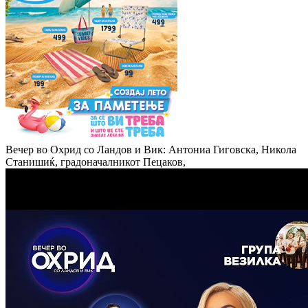
Вечер во Охрид со Ландов и Вик: Антониа Гиговска, Никола
Станишиќ, градоначалникот Пецаков,