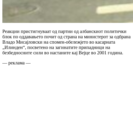
Реакции пристигнуваат од партии од албанскиот политички
блок по оддавањето почит од страна на министерот за одбрана
Владо Мисајловски на спомен-обележјето во касарната
„Илинден“, посветено на загинатите припадници на
безбедносните сили во настаните кај Вејце во 2001 година.
— реклама —