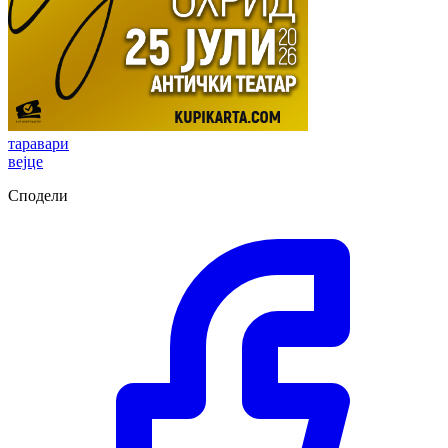
таравари
вејце
Сподели