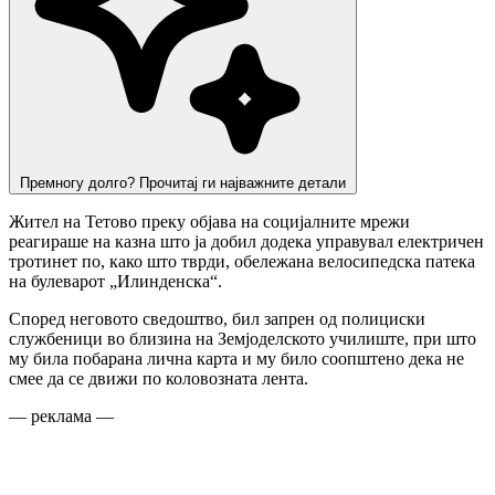
Премногу долго? Прочитај ги најважните детали
Жител на Тетово преку објава на социјалните мрежи
реагираше на казна што ја добил додека управувал електричен
тротинет по, како што тврди, обележана велосипедска патека
на булеварот „Илинденска“.
Според неговото сведоштво, бил запрен од полициски
службеници во близина на Земјоделското училиште, при што
му била побарана лична карта и му било соопштено дека не
смее да се движи по коловозната лента.
— реклама —