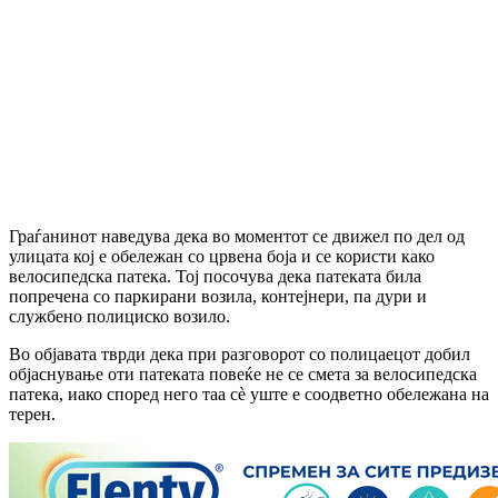
Граѓанинот наведува дека во моментот се движел по дел од
улицата кој е обележан со црвена боја и се користи како
велосипедска патека. Тој посочува дека патеката била
попречена со паркирани возила, контејнери, па дури и
службено полициско возило.
Во објавата тврди дека при разговорот со полицаецот добил
објаснување оти патеката повеќе не се смета за велосипедска
патека, иако според него таа сè уште е соодветно обележана на
терен.