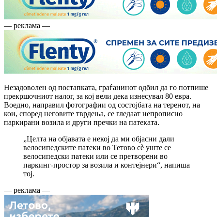
— реклама —
Незадоволен од постапката, граѓанинот одбил да го потпише
прекршочниот налог, за кој вели дека изнесувал 80 евра.
Воедно, направил фотографии од состојбата на теренот, на
кои, според неговите тврдења, се гледаат непрописно
паркирани возила и други пречки на патеката.
„Целта на објавата е некој да ми објасни дали
велосипедските патеки во Тетово сè уште се
велосипедски патеки или се претворени во
паркинг-простор за возила и контејнери“, напиша
тој.
— реклама —