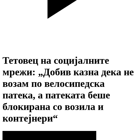
Тетовец на социјалните
мрежи: „Добив казна дека не
возам по велосипедска
патека, а патеката беше
блокирана со возила и
контејнери“