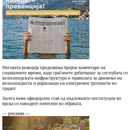
Неговата реакција предизвика бројни коментари на
социјалните мрежи, каде граѓаните дебатираат за состојбата со
велосипедската инфраструктура и правилата за движење на
велосипедисти и корисници на електрични тротинети во
градот.
Засега нема официјален став од надлежните институции во
врска со наводите изнесени во објавата.
— реклама —