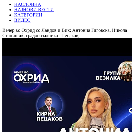
НАСЛОВНА
НАЈНОВИ ВЕСТИ
КАТЕГОРИИ
ВИДЕО
Вечер во Охрид со Ландов и Вик: Антониа Гиговска, Никола
Станишиќ, градоначалникот Пецаков,