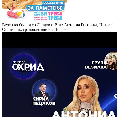
Вечер во Охрид со Ландов и Вик: Антониа Гиговска, Никола
Станишиќ, градоначалникот Пецаков,