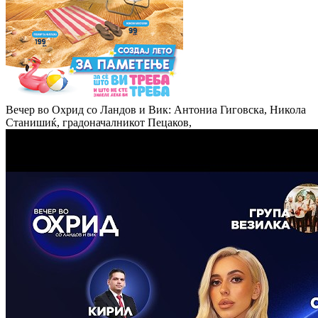
Вечер во Охрид со Ландов и Вик: Антониа Гиговска, Никола
Станишиќ, градоначалникот Пецаков,