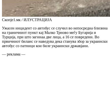
Скопје1.мк / ИЛУСТРАЦИЈА
Ужасен инцидент со автобус се случил во непосредна близина
на граничниот пункт кај Малко Трново меѓу Бугарија и
Турција, при што загинаа две лица, а 16 се повредени. Во
првичниот биланс се наведува дека станува збор за украински
автобус со патници кои биле украински државјани.
— реклама —