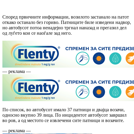
Според првичните информации, возилото застанало на патот
откако останало без гориво. Патниците биле изведени надвор,
но автобусот потоа ненадејно тргнал наназад и прегазил дел
од луѓето кои се наоѓале зад него.
— реклама —
По список, во автобусот имало 37 патници и двајца возачи,
односно вкупно 39 лица. По инцидентот автобусот завршил
во ров, а од местото се извлечени сите патници и возачите.
— реклама —