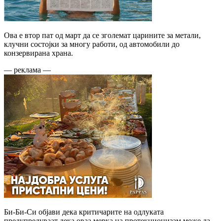
Ова е втор пат од март да се зголемат царините за метали,
клучни состојки за многу работи, од автомобили до
конзервирана храна.
— реклама —
Би-Би-Си објави дека критичарите на одлуката
предупредуваат дека оваа мерка на протекционизам може да