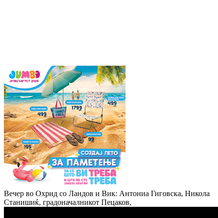
Вечер во Охрид со Ландов и Вик: Антониа Гиговска, Никола
Станишиќ, градоначалникот Пецаков,