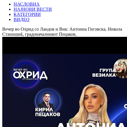
НАСЛОВНА
НАЈНОВИ ВЕСТИ
КАТЕГОРИИ
ВИДЕО
Вечер во Охрид со Ландов и Вик: Антониа Гиговска, Никола
Станишиќ, градоначалникот Пецаков,