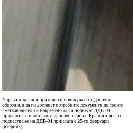
Управата за јавни приходи ги повикува сите даночни
обврзници да ги достават потребните документи до своите
сметководители и навремено да ги поднесат ДДВ-04
пријавите за изминатиот даночен период. Крајниот рок за
поднесување на ДДВ-04 пријавата е 25-ти февруари
(вторник).