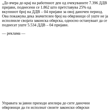
„До вчера до крај на работниот ден од очекуваните 7.396 ДДВ
пријави, поднесени се 1.862 што претставува 25% од
вкупниот број на ДДВ – 04 пријави за овој даночен период.
Ова покажува дека значителен број на обврзници сè уште не ја
исполниле својата законска обврска, односно остануваат да се
поднесат уште 5.534 ДДВ – 04 пријави.
— реклама —
Управата за јавни приходи апелира до сите даночни
обврзници да ги исполнат своите законски обврски