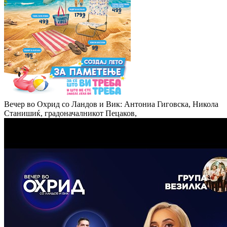
Вечер во Охрид со Ландов и Вик: Антониа Гиговска, Никола
Станишиќ, градоначалникот Пецаков,