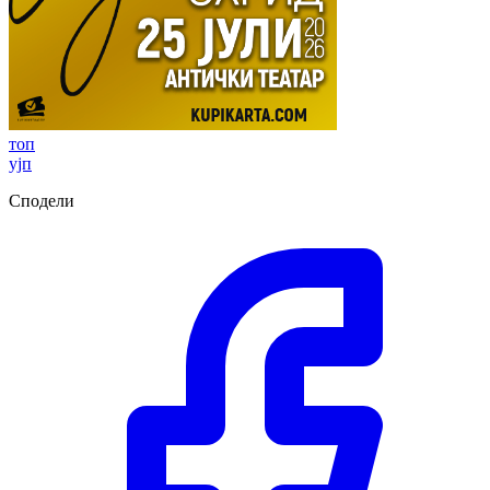
топ
ујп
Сподели