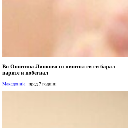
Во Општина Липково со пиштол си ги барал
парите и побегнал
Македонија
| пред 7 години