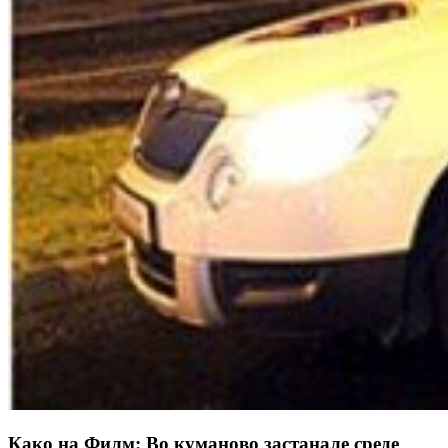
Како на Филм: Во куманово застанале среде