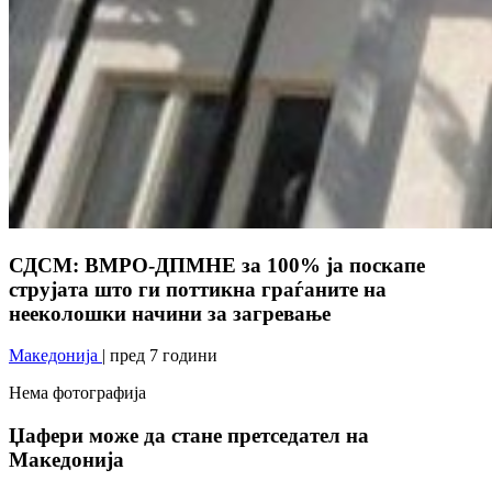
СДСМ: ВМРО-ДПМНЕ за 100% ја поскапе
струјата што ги поттикна граѓаните на
нееколошки начини за загревање
Македонија
| пред 7 години
Нема фотографија
Џафери може да стане претседател на
Македонија