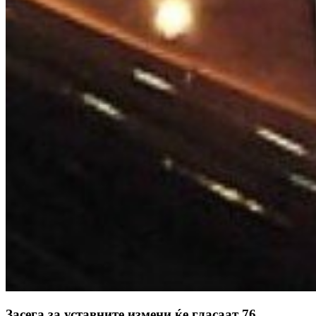
Засега за уставните измени ќе гласаат 76