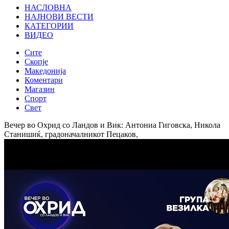
НАСЛОВНА
НАЈНОВИ ВЕСТИ
КАТЕГОРИИ
ВИДЕО
Сите
Скопје
Македонија
Коментари
Магазин
Спорт
Свет
Вечер во Охрид со Ландов и Вик: Антониа Гиговска, Никола
Станишиќ, градоначалникот Пецаков,