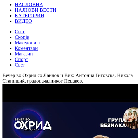
НАСЛОВНА
НАЈНОВИ ВЕСТИ
КАТЕГОРИИ
ВИДЕО
Сите
Скопје
Македонија
Коментари
Магазин
Спорт
Свет
Вечер во Охрид со Ландов и Вик: Антониа Гиговска, Никола
Станишиќ, градоначалникот Пецаков,