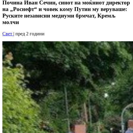
Почина Иван Сечин, синот на моќниот директор
на „Роснефт“ и човек кому Путин му веруваше:
Руските независни медиуми брмчат, Кремљ
молчи
Свет
| пред 2 години