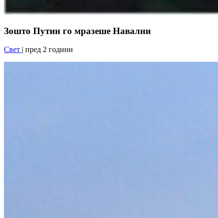
Зошто Путин го мразеше Навални
Свет
| пред 2 години