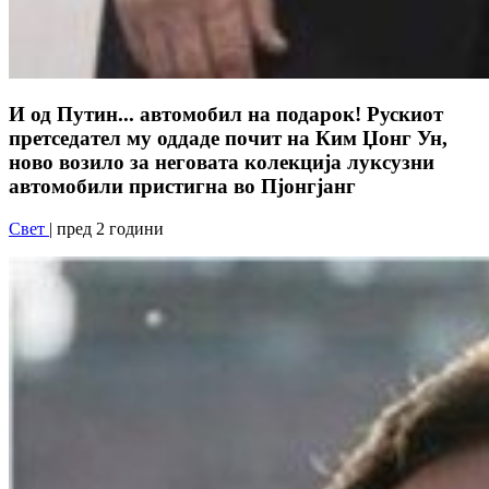
И од Путин... автомобил на подарок! Рускиот
претседател му оддаде почит на Ким Џонг Ун,
ново возило за неговата колекција луксузни
автомобили пристигна во Пјонгјанг
Свет
| пред 2 години