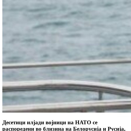
Десетици илјади војници на НАТО се
распоредени во близина на Белорусија и Русија,