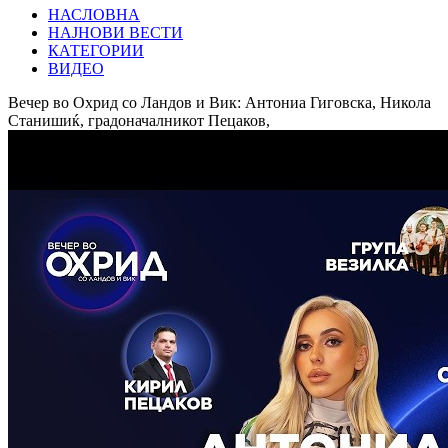
НАСЛОВНА
НАЈНОВИ ВЕСТИ
КАТЕГОРИИ
ВИДЕО
Вечер во Охрид со Ландов и Вик: Антониа Гиговска, Никола
Станишиќ, градоначалникот Пецаков,