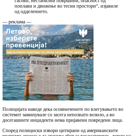
гасови, нестабилни површини, опасност од
поплави и движење во тесни простори“, изјавиле
од одделението.
— реклама —
Полицијата наведе дека осомничените по влегувањето во
системот заминувале со засега непознато возило, а во
досегашните инциденти нема пријавени повредени лица.
Според полициски извори цитирани од американските
медиуми, можно е да станува збор за таканаречени „ловци на