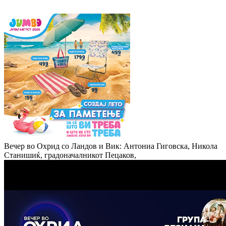
Вечер во Охрид со Ландов и Вик: Антониа Гиговска, Никола
Станишиќ, градоначалникот Пецаков,