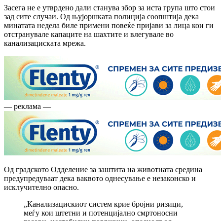
Засега не е утврдено дали станува збор за иста група што стои
зад сите случаи. Од њујоршката полиција соопштија дека
минатата недела биле примени повеќе пријави за лица кои ги
отстранувале капаците на шахтите и влегувале во
канализациската мрежа.
— реклама —
Од градското Одделение за заштита на животната средина
предупредуваат дека ваквото однесување е незаконско и
исклучително опасно.
„Канализацискиот систем крие бројни ризици,
меѓу кои штетни и потенцијално смртоносни