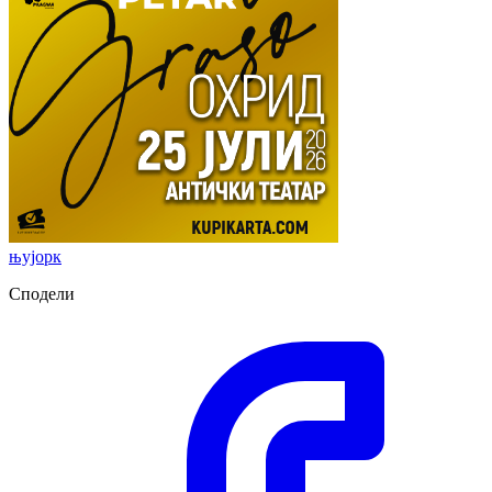
њујорк
Сподели