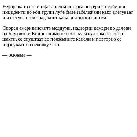
Њујоршката полиција започна истрага по серија необични
инциденти во кои групи луѓе биле забележани како влегуваат
и излегуваат од градскиот канализациски систем.
Според американските медиуми, надзорни камери во делови
од Бруклин и Квинс снимиле неколку мажи како отвораат
шахти, се спуштаат во подземните канали и повторно се
појавуваат по неколку часа.
— реклама —