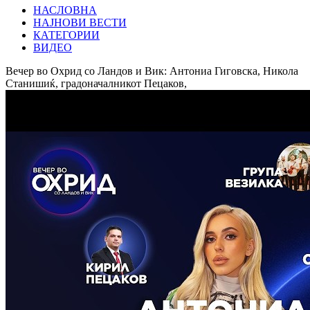
НАСЛОВНА
НАЈНОВИ ВЕСТИ
КАТЕГОРИИ
ВИДЕО
Вечер во Охрид со Ландов и Вик: Антониа Гиговска, Никола
Станишиќ, градоначалникот Пецаков,