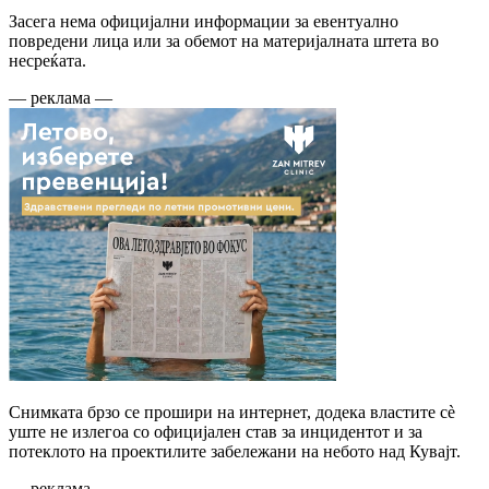
Засега нема официјални информации за евентуално
повредени лица или за обемот на материјалната штета во
несреќата.
— реклама —
Снимката брзо се прошири на интернет, додека властите сè
уште не излегоа со официјален став за инцидентот и за
потеклото на проектилите забележани на небото над Кувајт.
— реклама —