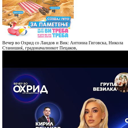
Вечер во Охрид со Ландов и Вик: Антониа Гиговска, Никола
Станишиќ, градоначалникот Пецаков,