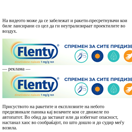
На видеото може да се забележат и ракети-пресретнувачи кои
биле лансирани со цел да ги неутрализираат проектилите во
воздух.
— реклама —
Присуството на ракетите и експлозиите на небото
предизвикале паника кај возачите кои се движеле по
автопатот. Во обид да застанат или да избегнат опасност,
настанал хаос во сообраќајот, по што дошло и до судир меѓу
возила.