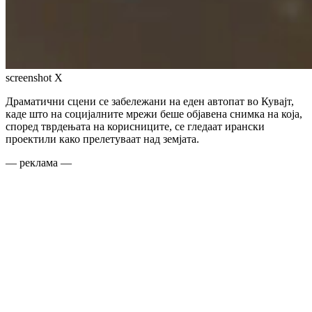
screenshot X
Драматични сцени се забележани на еден автопат во Кувајт,
каде што на социјалните мрежи беше објавена снимка на која,
според тврдењата на корисниците, се гледаат ирански
проектили како прелетуваат над земјата.
— реклама —