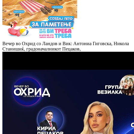
Вечер во Охрид со Ландов и Вик: Антониа Гиговска, Никола
Станишиќ, градоначалникот Пецаков,