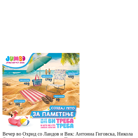
Вечер во Охрид со Ландов и Вик: Антониа Гиговска, Никола