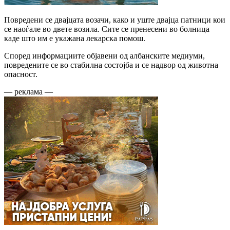
Повредени се двајцата возачи, како и уште двајца патници кои
се наоѓале во двете возила. Сите се пренесени во болница
каде што им е укажана лекарска помош.
Според информациите објавени од албанските медиуми,
повредените се во стабилна состојба и се надвор од животна
опасност.
— реклама —