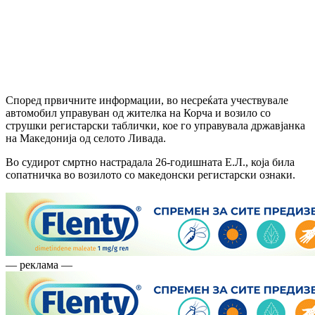
Според првичните информации, во несреќата учествувале
автомобил управуван од жителка на Корча и возило со
струшки регистарски таблички, кое го управувала државјанка
на Македонија од селото Ливада.
Во судирот смртно настрадала 26-годишната Е.Л., која била
сопатничка во возилото со македонски регистарски ознаки.
— реклама —