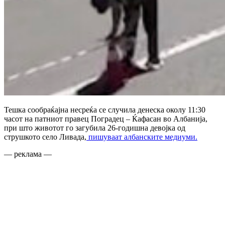
Тешка сообраќајна несреќа се случила денеска околу 11:30
часот на патниот правец Поградец – Ќафасан во Албанија,
при што животот го загубила 26-годишна девојка од
струшкото село Ливада,
пишуваат албанските медиуми.
— реклама —