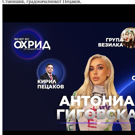
Станишиќ, градоначалникот Пецаков,