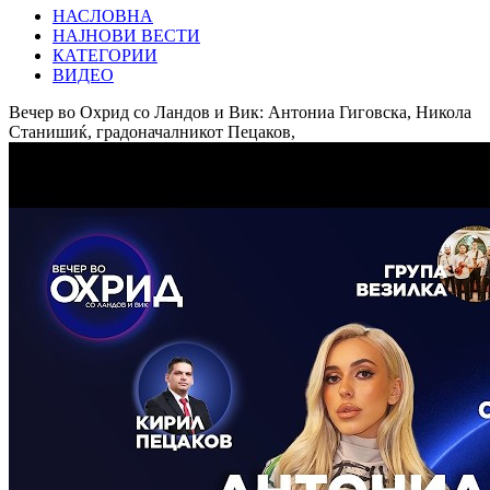
НАСЛОВНА
НАЈНОВИ ВЕСТИ
КАТЕГОРИИ
ВИДЕО
Вечер во Охрид со Ландов и Вик: Антониа Гиговска, Никола
Станишиќ, градоначалникот Пецаков,