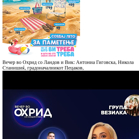
Вечер во Охрид со Ландов и Вик: Антониа Гиговска, Никола
Станишиќ, градоначалникот Пецаков,