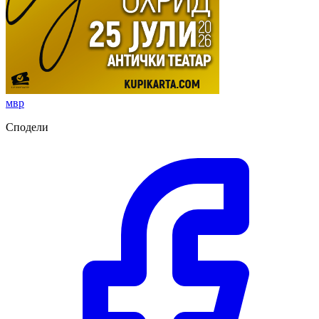
мвр
Сподели