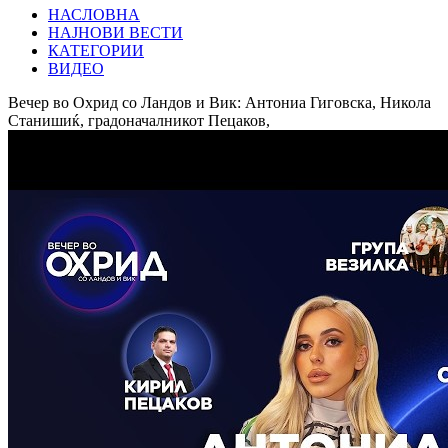
НАСЛОВНА
НАЈНОВИ ВЕСТИ
КАТЕГОРИИ
ВИДЕО
Вечер во Охрид со Ландов и Вик: Антониа Гиговска, Никола
Станишиќ, градоначалникот Пецаков,