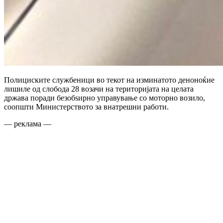
Полициските службеници во текот на изминатото деноноќие
лишиле од слобода 28 возачи на територијата на целата
држава поради безобѕирно управување со моторно возило,
соопшти Министерството за внатрешни работи.
— реклама —