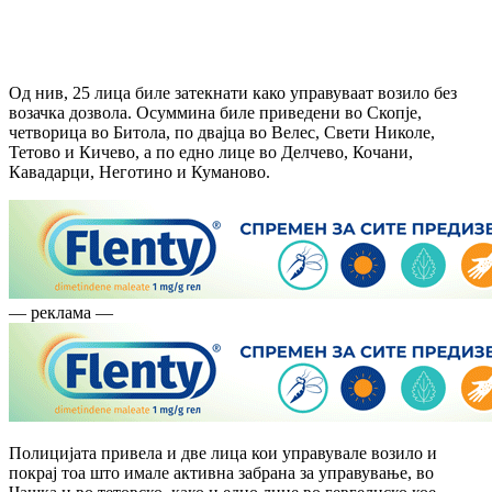
Од нив, 25 лица биле затекнати како управуваат возило без
возачка дозвола. Осуммина биле приведени во Скопје,
четворица во Битола, по двајца во Велес, Свети Николе,
Тетово и Кичево, а по едно лице во Делчево, Кочани,
Кавадарци, Неготино и Куманово.
— реклама —
Полицијата привела и две лица кои управувале возило и
покрај тоа што имале активна забрана за управување, во