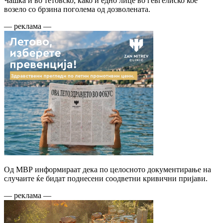
Чашка и во тетовско, како и едно лице во гевгелиско кое
возело со брзина поголема од дозволената.
— реклама —
Од МВР информираат дека по целосното документирање на
случаите ќе бидат поднесени соодветни кривични пријави.
— реклама —