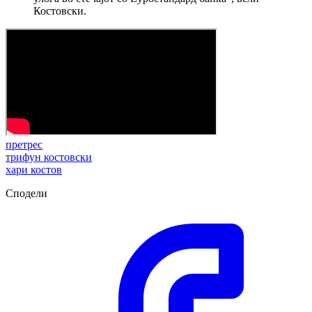
Костовски.
претрес
трифун костовски
хари костов
Сподели