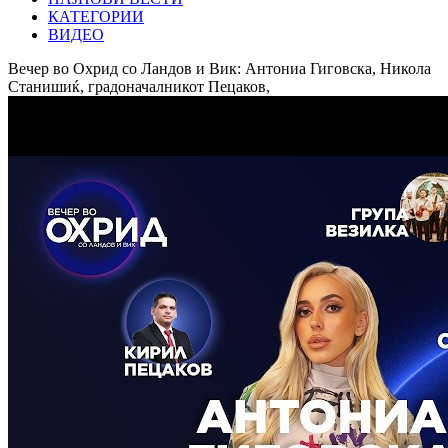
КАТЕГОРИИ
ВИДЕО
Вечер во Охрид со Ландов и Вик: Антониа Гиговска, Никола
Станишиќ, градоначалникот Пецаков,