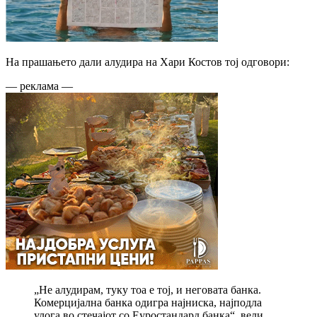
На прашањето дали алудира на Хари Костов тој одговори:
— реклама —
„Не алудирам, туку тоа е тој, и неговата банка.
Комерцијална банка одигра најниска, најподла
улога во стечајот со Еуростандард банка“, вели