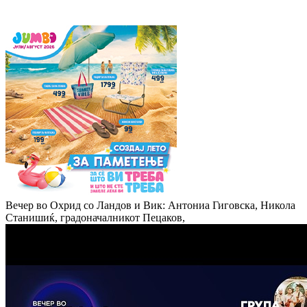
Вечер во Охрид со Ландов и Вик: Антониа Гиговска, Никола
Станишиќ, градоначалникот Пецаков,