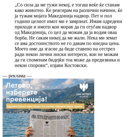
„Со сила да ме тужи некој, е тогаш веќе ќе станам
како животно. Ќе реагирам на различни начини, ќе
ја тужам мојата Македонија надвор. Пет и пол
години целиот имот ми е замрзнат. Имам одредени
приходи и имоти кои морав да ги отуѓам надвор
од Македонија, со цел да можам да ја водам оваа
борба. Не сакам никој да ме жали. Нека ми земат
се ама достоинството не го давам по ниедна цена.
Моето име да згасне да биде ставено на отстрел
ради некои лични ниски интереси, кои не можам
да ги споменам бидејќи тоа може да предизвика и
некои спорови“, изјави Костовски.
— реклама —