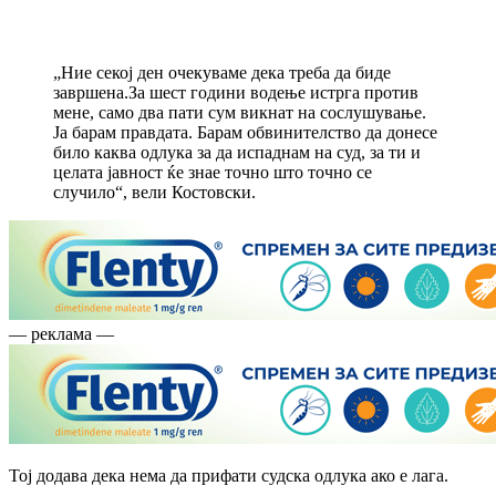
„Ние секој ден очекуваме дека треба да биде
завршена.За шест години водење истрга против
мене, само два пати сум викнат на сослушување.
Ја барам правдата. Барам обвинителство да донесе
било каква одлука за да испаднам на суд, за ти и
целата јавност ќе знае точно што точно се
случило“, вели Костовски.
— реклама —
Тој додава дека нема да прифати судска одлука ако е лага.