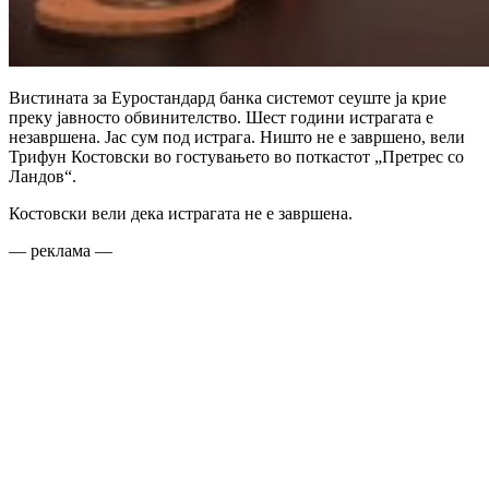
Вистината за Еуростандард банка системот сеуште ја крие
преку јавносто обвинителство. Шест години истрагата е
незавршена. Јас сум под истрага. Ништо не е завршено, вели
Трифун Костовски во гостувањето во поткастот „Претрес со
Ландов“.
Костовски вели дека истрагата не е завршена.
— реклама —