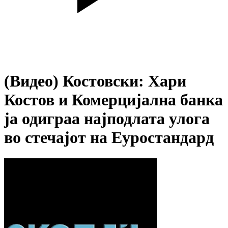
(Видео) Костовски: Хари
Костов и Комерцијална банка
ја одиграа најподлата улога
во стечајот на Еуростандард