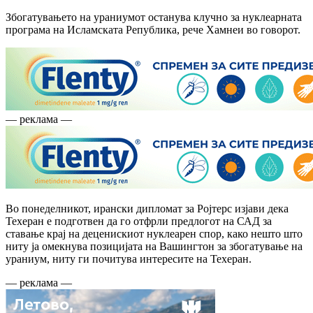
Збогатувањето на ураниумот останува клучно за нуклеарната
програма на Исламската Република, рече Хамнеи во говорот.
— реклама —
Во понеделникот, ирански дипломат за Ројтерс изјави дека
Техеран е подготвен да го отфрли предлогот на САД за
ставање крај на деценискиот нуклеарен спор, како нешто што
ниту ја омекнува позицијата на Вашингтон за збогатување на
ураниум, ниту ги почитува интересите на Техеран.
— реклама —