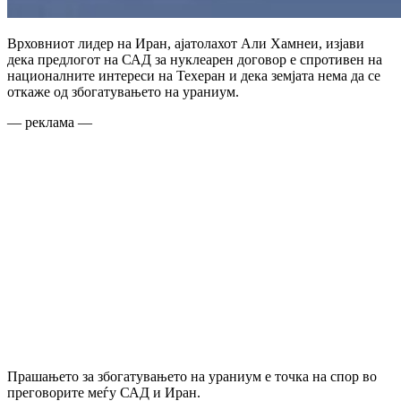
Врховниот лидер на Иран, ајатолахот Али Хамнеи, изјави
дека предлогот на САД за нуклеарен договор е спротивен на
националните интереси на Техеран и дека земјата нема да се
откаже од збогатувањето на ураниум.
— реклама —
Прашањето за збогатувањето на ураниум е точка на спор во
преговорите меѓу САД и Иран.