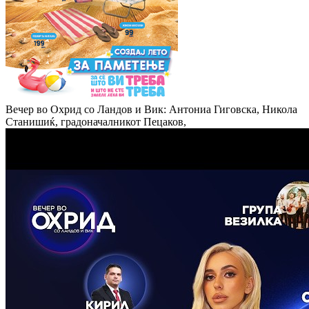
Вечер во Охрид со Ландов и Вик: Антониа Гиговска, Никола
Станишиќ, градоначалникот Пецаков,