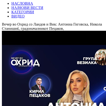
НАСЛОВНА
НАЈНОВИ ВЕСТИ
КАТЕГОРИИ
ВИДЕО
Вечер во Охрид со Ландов и Вик: Антониа Гиговска, Никола
Станишиќ, градоначалникот Пецаков,