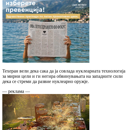
Техеран вели дека сака да ја совлада нуклеарната технологија
за мирни цели и ги негира обвинувањата на западните сили
дека се стреми да развие нуклеарно оружје.
— реклама —