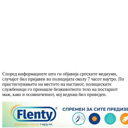
Според информациите што ги објавија српските медиуми,
случајот бил пријавен во полицијата околу 7 часот наутро. По
пристигнувањето на местото на настанот, полициските
службеници го пронашле безживотното тело на постариот
маж, како и осомничениот, кој веднаш бил приведен.