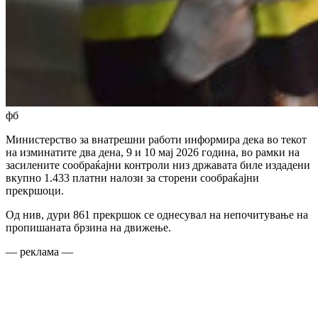
фб
Министерство за внатрешни работи информира дека во текот
на изминатите два дена, 9 и 10 мај 2026 година, во рамки на
засилените сообраќајни контроли низ државата биле издадени
вкупно 1.433 платни налози за сторени сообраќајни
прекршоци.
Од нив, дури 861 прекршок се однесувал на непочитување на
пропишаната брзина на движење.
— реклама —