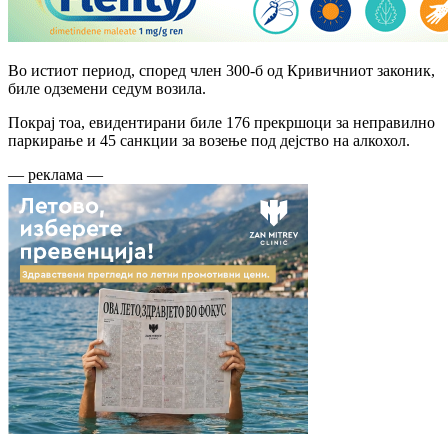
Во истиот период, според член 300-б од Кривичниот законик,
биле одземени седум возила.
Покрај тоа, евидентирани биле 176 прекршоци за неправилно
паркирање и 45 санкции за возење под дејство на алкохол.
— реклама —