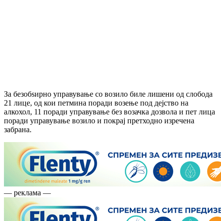
За безобѕирно управување со возило биле лишени од слобода
21 лице, од кои петмина поради возење под дејство на
алкохол, 11 поради управување без возачка дозвола и пет лица
поради управување возило и покрај претходно изречена
забрана.
— реклама —