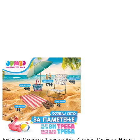
Вечер во Охрид со Ландов и Вик: Антониа Гиговска, Никола