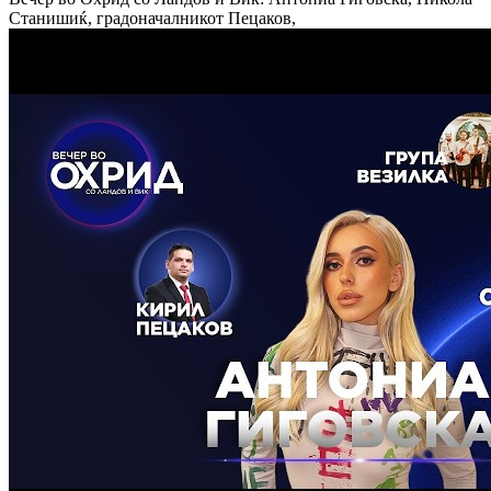
Станишиќ, градоначалникот Пецаков,