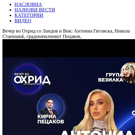
НАСЛОВНА
НАЈНОВИ ВЕСТИ
КАТЕГОРИИ
ВИДЕО
Вечер во Охрид со Ландов и Вик: Антониа Гиговска, Никола
Станишиќ, градоначалникот Пецаков,