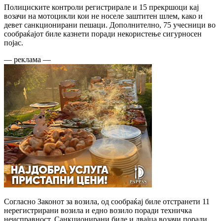
Полициските контроли регистрирале и 15 прекршоци кај
возачи на мотоцикли кои не носеле заштитен шлем, како и
девет санкционирани пешаци. Дополнително, 75 учесници во
сообраќајот биле казнети поради некористење сигурносен
појас.
— реклама —
Согласно Законот за возила, од сообраќај биле отстранети 11
нерегистрирани возила и едно возило поради техничка
неисправност. Санкционирани биле и двајца возачи поради