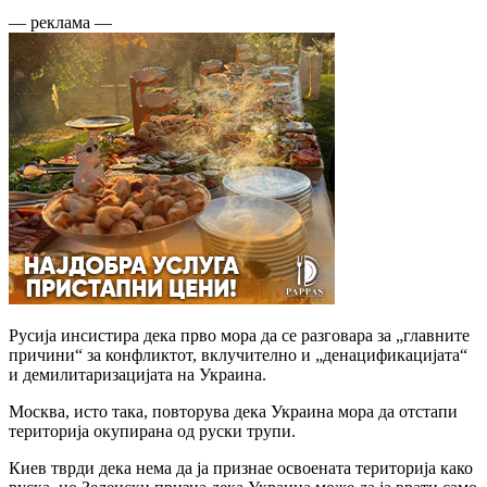
— реклама —
Русија инсистира дека прво мора да се разговара за „главните
причини“ за конфликтот, вклучително и „денацификацијата“
и демилитаризацијата на Украина.
Москва, исто така, повторува дека Украина мора да отстапи
територија окупирана од руски трупи.
Киев тврди дека нема да ја признае освоената територија како