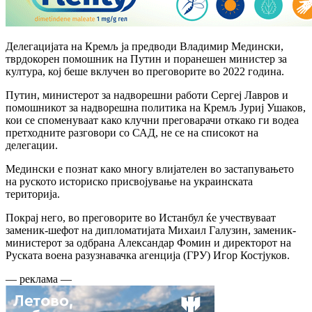
Делегацијата на Кремљ ја предводи Владимир Медински,
тврдокорен помошник на Путин и поранешен министер за
култура, кој беше вклучен во преговорите во 2022 година.
Путин, министерот за надворешни работи Сергеј Лавров и
помошникот за надворешна политика на Кремљ Јуриј Ушаков,
кои се споменуваат како клучни преговарачи откако ги водеа
претходните разговори со САД, не се на списокот на
делегации.
Медински е познат како многу влијателен во застапувањето
на руското историско присвојување на украинската
територија.
Покрај него, во преговорите во Истанбул ќе учествуваат
заменик-шефот на дипломатијата Михаил Галузин, заменик-
министерот за одбрана Александар Фомин и директорот на
Руската воена разузнавачка агенција (ГРУ) Игор Костјуков.
— реклама —