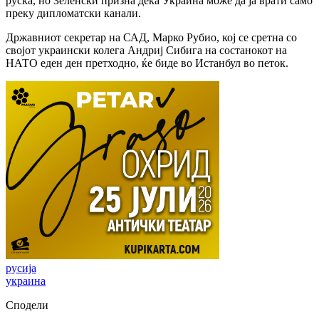
руска, но Зеленски призна дека Украина може да ја врати само
преку дипломатски канали.
Државниот секретар на САД, Марко Рубио, кој се сретна со
својот украински колега Андриј Сибига на состанокот на
НАТО еден ден претходно, ќе биде во Истанбул во петок.
русија
украина
Сподели