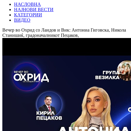
НАСЛОВНА
НАЈНОВИ ВЕСТИ
КАТЕГОРИИ
ВИДЕО
Вечер во Охрид со Ландов и Вик: Антониа Гиговска, Никола
Станишиќ, градоначалникот Пецаков,