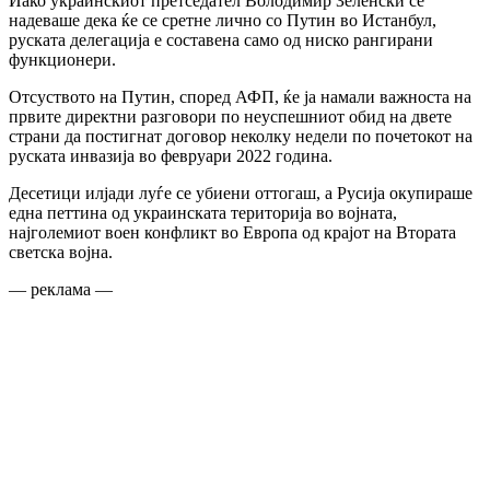
Иако украинскиот претседател Володимир Зеленски се
надеваше дека ќе се сретне лично со Путин во Истанбул,
руската делегација е составена само од ниско рангирани
функционери.
Отсуството на Путин, според АФП, ќе ја намали важноста на
првите директни разговори по неуспешниот обид на двете
страни да постигнат договор неколку недели по почетокот на
руската инвазија во февруари 2022 година.
Десетици илјади луѓе се убиени оттогаш, а Русија окупираше
една петтина од украинската територија во војната,
најголемиот воен конфликт во Европа од крајот на Втората
светска војна.
— реклама —