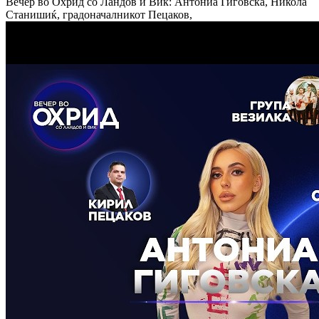
Вечер во Охрид со Ландов и Вик: Антониа Гиговска, Никола
Станишиќ, градоначалникот Пецаков,