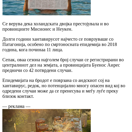
Се верува дека холандската двојка престојувала и во
провинциите Мисионес и Неукен.
Долги години хантавирусот најчесто се поврзуваше со
Патагонија, особено по смртоносната епидемија во 2018
година, кога починаа 11 лица.
Сепак, оваа сезона најголем број случаи се регистрирани во
централниот дел на земјата, а провинцијата Буенос Аирес
предничи со 42 потврдени случаи.
Епидемијата на бродот е поврзана со андскиот сој на
хантавирус, редок, но потенцијално многу опасен вид кој во
одредени случаи може да се пренесува и меѓу луѓе преку
близок контакт.
— реклама —