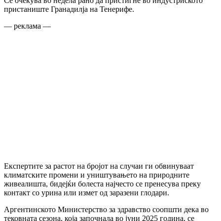
Се очекува во недела рано да пристигне во индустриското
пристаниште Гранадилја на Тенерифе.
— реклама —
Експертите за растот на бројот на случаи ги обвинуваат
климатските промени и уништувањето на природните
живеалишта, бидејќи болеста најчесто се пренесува преку
контакт со урина или измет од заразени глодари.
Аргентинското Министерство за здравство соопшти дека во
тековната сезона, која започнала во јуни 2025 година, се