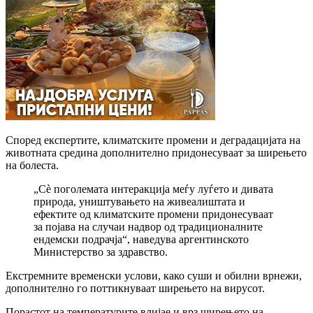
Според експертите, климатските промени и деградацијата на
животната средина дополнително придонесуваат за ширењето
на болеста.
„Сè поголемата интеракција меѓу луѓето и дивата
природа, уништувањето на живеалиштата и
ефектите од климатските промени придонесуваат
за појава на случаи надвор од традиционалните
ендемски подрачја“, наведува аргентинското
Министерство за здравство.
Екстремните временски услови, како суши и обилни врнежи,
дополнително го поттикнуваат ширењето на вирусот.
Порастот на температурите влијае и врз ширењето на