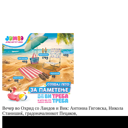
Вечер во Охрид со Ландов и Вик: Антониа Гиговска, Никола
Станишиќ, градоначалникот Пецаков,