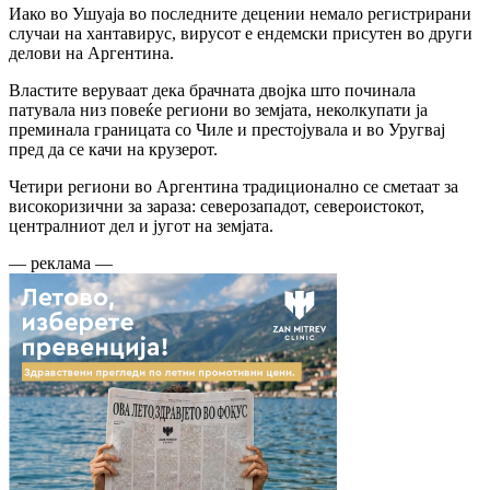
Иако во Ушуаја во последните децении немало регистрирани
случаи на хантавирус, вирусот е ендемски присутен во други
делови на Аргентина.
Властите веруваат дека брачната двојка што починала
патувала низ повеќе региони во земјата, неколкупати ја
преминала границата со Чиле и престојувала и во Уругвај
пред да се качи на крузерот.
Четири региони во Аргентина традиционално се сметаат за
високоризични за зараза: северозападот, североистокот,
централниот дел и југот на земјата.
— реклама —