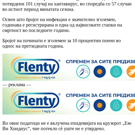
потврдени 101 случај на хантавирус, во споредба со 57 случаи
во истиот период минатата сезона.
Освен што бројот на инфекции е значително зголемен,
годинава е регистрирана и една од највисоките стапки на
смртност во последните години.
Бројот на починати е зголемен за 10 процентни поени во
однос на претходната година.
— реклама —
Во овие податоци не е вклучена епидемијата на крузерот „Ем-
Ви Хондиус“, чие потекло сè уште не е утврдено.