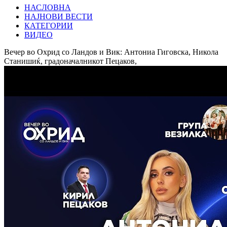
НАСЛОВНА
НАЈНОВИ ВЕСТИ
КАТЕГОРИИ
ВИДЕО
Вечер во Охрид со Ландов и Вик: Антониа Гиговска, Никола
Станишиќ, градоначалникот Пецаков,