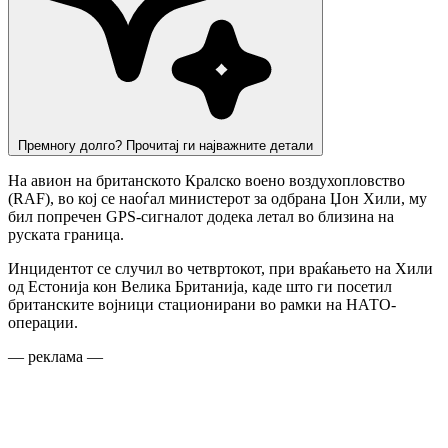
Премногу долго? Прочитај ги најважните детали
На авион на британското Кралско воено воздухопловство
(RAF), во кој се наоѓал министерот за одбрана Џон Хили, му
бил попречен GPS-сигналот додека летал во близина на
руската граница.
Инцидентот се случил во четвртокот, при враќањето на Хили
од Естонија кон Велика Британија, каде што ги посетил
британските војници стационирани во рамки на НАТО-
операции.
— реклама —