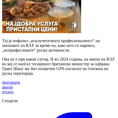
Тој ја пофалил „исклучителната професионалност“ на
екипажот на RAF за време на, како што ги нарекол,
„неприфатливите“ руски активности.
Ова не е прв ваков случај. И во 2024 година, на авион на RAF
во кој се наоѓал тогашниот британски министер за одбрана
Грант Шапс му бил попречен GPS-сигналот во близина на
руска територија.
британија
авион
русија
Сподели