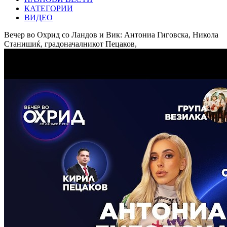
КАТЕГОРИИ
ВИДЕО
Вечер во Охрид со Ландов и Вик: Антониа Гиговска, Никола
Станишиќ, градоначалникот Пецаков,