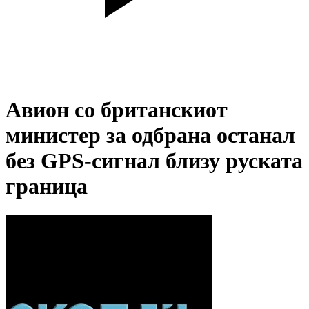
Авион со британскиот
министер за одбрана останал
без GPS-сигнал близу руската
граница