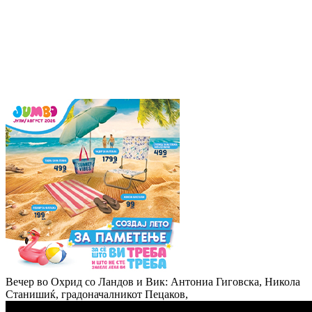
Вечер во Охрид со Ландов и Вик: Антониа Гиговска, Никола
Станишиќ, градоначалникот Пецаков,