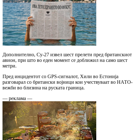
Дополнително, Су-27 извел шест прелети пред британскиот
авион, при што во еден момент се доближил на само шест
метри.
Пред инцидентот со GPS-сигналот, Хили во Естонија
разговарал со британски војници кои учествуваат во НАТО-
вежби во близина на руската граница.
— реклама —