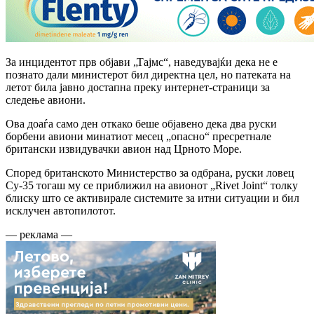
За инцидентот прв објави „Тајмс“, наведувајќи дека не е
познато дали министерот бил директна цел, но патеката на
летот била јавно достапна преку интернет-страници за
следење авиони.
Ова доаѓа само ден откако беше објавено дека два руски
борбени авиони минатиот месец „опасно“ пресретнале
британски извидувачки авион над Црното Море.
Според британското Министерство за одбрана, руски ловец
Су-35 тогаш му се приближил на авионот „Rivet Joint“ толку
блиску што се активирале системите за итни ситуации и бил
исклучен автопилотот.
— реклама —