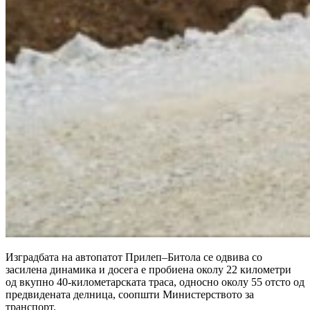
Изградбата на автопатот Прилеп–Битола се одвива со
засилена динамика и досега е пробиена околу 22 километри
од вкупно 40-километарската траса, односно околу 55 отсто од
предвидената делница, соопшти Министерството за
транспорт.