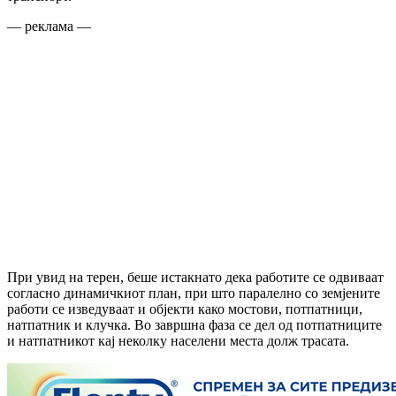
— реклама —
При увид на терен, беше истакнато дека работите се одвиваат
согласно динамичкиот план, при што паралелно со земјените
работи се изведуваат и објекти како мостови, потпатници,
натпатник и клучка. Во завршна фаза се дел од потпатниците
и натпатникот кај неколку населени места долж трасата.