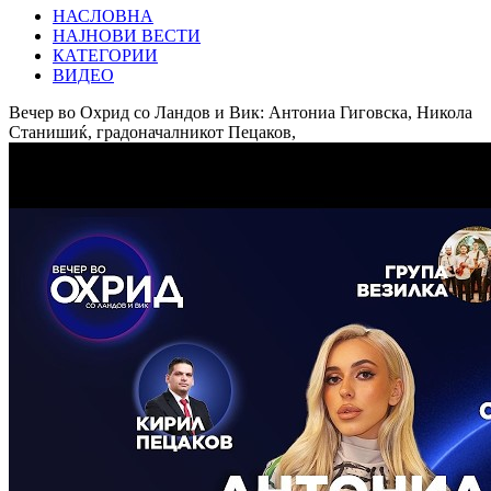
НАСЛОВНА
НАЈНОВИ ВЕСТИ
КАТЕГОРИИ
ВИДЕО
Вечер во Охрид со Ландов и Вик: Антониа Гиговска, Никола
Станишиќ, градоначалникот Пецаков,