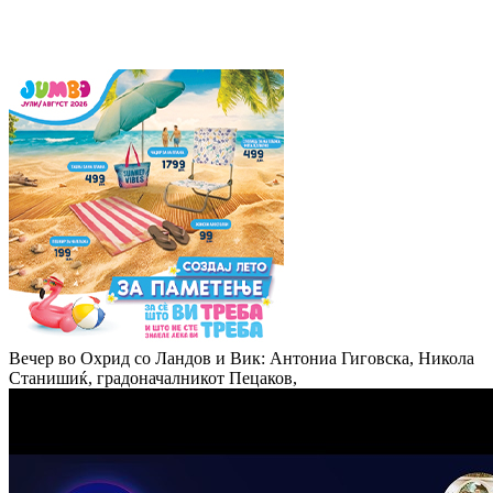
Вечер во Охрид со Ландов и Вик: Антониа Гиговска, Никола
Станишиќ, градоначалникот Пецаков,