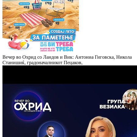
Вечер во Охрид со Ландов и Вик: Антониа Гиговска, Никола
Станишиќ, градоначалникот Пецаков,