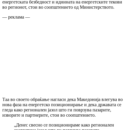
енергетската безбедност и иднината на енергетските текови
во регионот, стои во соопштението од Министерството.
— реклама —
Таа во своето обраќање нагласи дека Македонија влегува во
нова фаза на енергетско позиционирање и дека државата се
гледа како регионален јазол што ги поврзува пазарите,
изворите и партнерите, стои во соопштението.
„Денес свесно се позиционираме како регионален