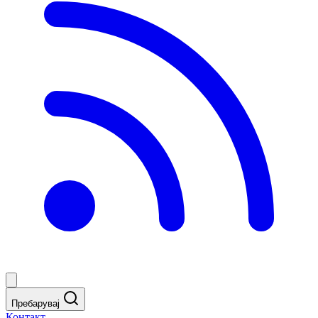
Пребарувај
Контакт