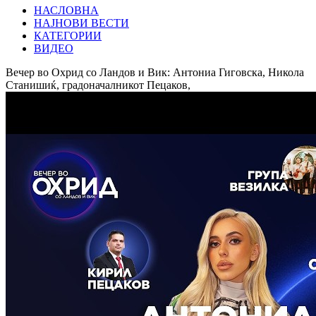
НАСЛОВНА
НАЈНОВИ ВЕСТИ
КАТЕГОРИИ
ВИДЕО
Вечер во Охрид со Ландов и Вик: Антониа Гиговска, Никола
Станишиќ, градоначалникот Пецаков,