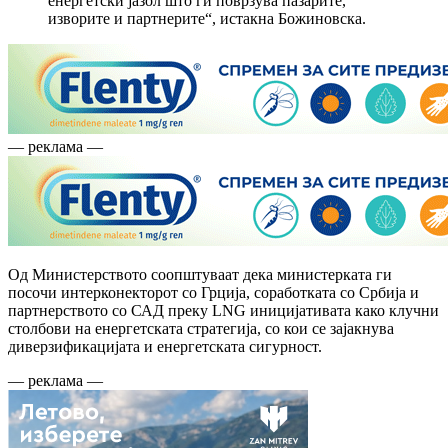
енергетски јазол што ги поврзува пазарите,
изворите и партнерите“, истакна Божиновска.
— реклама —
Од Министерството соопштуваат дека министерката ги
посочи интерконекторот со Грција, соработката со Србија и
партнерството со САД преку LNG иницијативата како клучни
столбови на енергетската стратегија, со кои се зајакнува
диверзификацијата и енергетската сигурност.
— реклама —