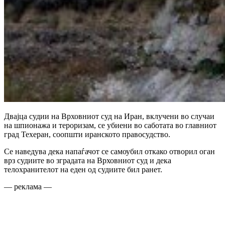
Двајца судии на Врховниот суд на Иран, вклучени во случаи
на шпионажа и тероризам, се убиени во саботата во главниот
град Техеран, соопшти иранското правосудство.
Се наведува дека напаѓачот се самоубил откако отворил оган
врз судиите во зградата на Врховниот суд и дека
телохранителот на еден од судиите бил ранет.
— реклама —