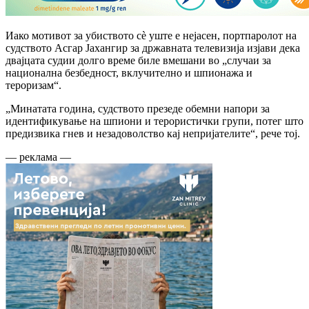
Иако мотивот за убиството сè уште е нејасен, портпаролот на
судството Асгар Јахангир за државната телевизија изјави дека
двајцата судии долго време биле вмешани во „случаи за
национална безбедност, вклучително и шпионажа и
тероризам“.
„Минатата година, судството презеде обемни напори за
идентификување на шпиони и терористички групи, потег што
предизвика гнев и незадоволство кај непријателите“, рече тој.
— реклама —