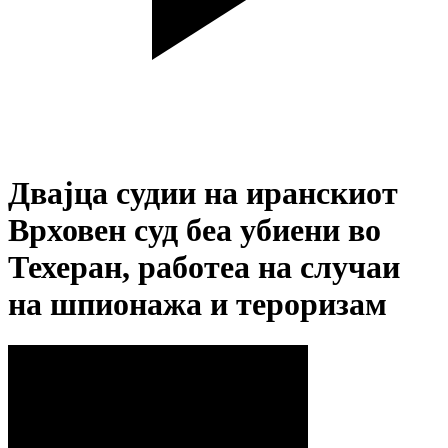
Двајца судии на иранскиот
Врховен суд беа убиени во
Техеран, работеа на случаи
на шпионажа и тероризам