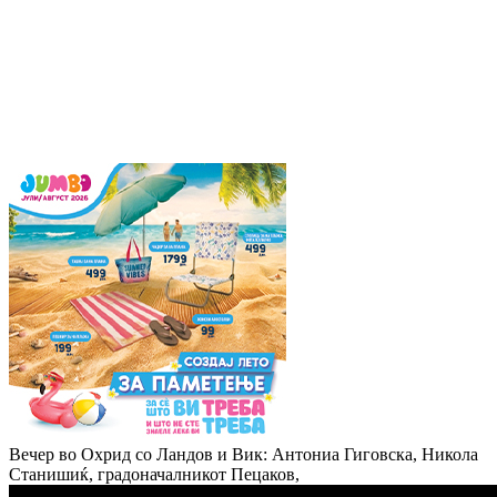
Вечер во Охрид со Ландов и Вик: Антониа Гиговска, Никола
Станишиќ, градоначалникот Пецаков,