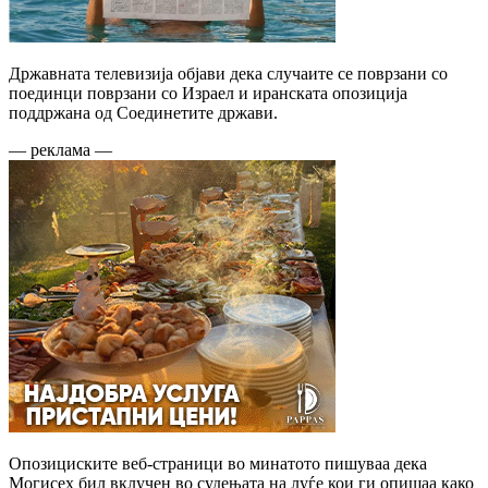
Државната телевизија објави дека случаите се поврзани со
поединци поврзани со Израел и иранската опозиција
поддржана од Соединетите држави.
— реклама —
Опозициските веб-страници во минатото пишуваа дека
Могисех бил вклучен во судењата на луѓе кои ги опишаа како