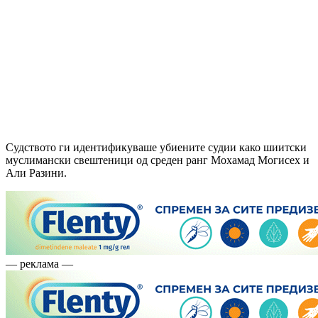
Судството ги идентификуваше убиените судии како шиитски
муслимански свештеници од среден ранг Мохамад Могисех и
Али Разини.
— реклама —