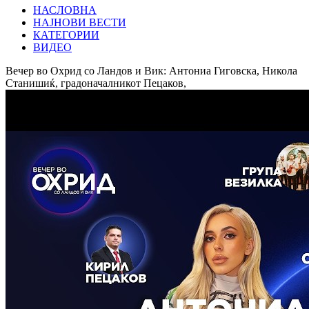
НАСЛОВНА
НАЈНОВИ ВЕСТИ
КАТЕГОРИИ
ВИДЕО
Вечер во Охрид со Ландов и Вик: Антониа Гиговска, Никола
Станишиќ, градоначалникот Пецаков,