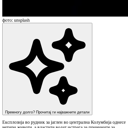
фото: unsplash
Премногу долго? Прочитај ги најважните детали
Експлозија во рудник за јаглен во централна Колумбија однесе
четири животи, а властите водат истрага за причините за