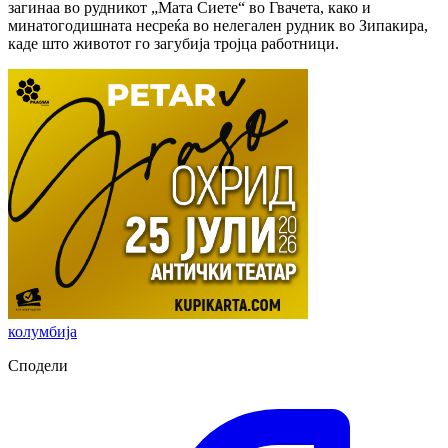
загинаа во рудникот „Мата Сиете“ во Гвачета, како и
минатогодишната несреќа во нелегален рудник во Зипакира,
каде што животот го загубија тројца работници.
колумбија
Сподели