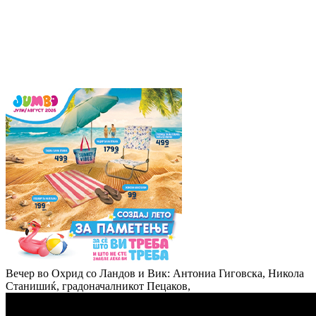
Вечер во Охрид со Ландов и Вик: Антониа Гиговска, Никола
Станишиќ, градоначалникот Пецаков,