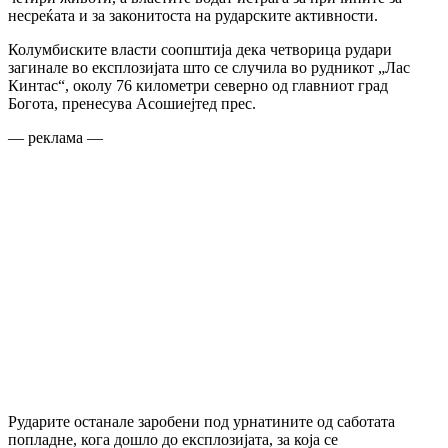
несреќата и за законитоста на рударските активности.
Колумбиските власти соопштија дека четворица рудари
загинале во експлозијата што се случила во рудникот „Лас
Кинтас“, околу 76 километри северно од главниот град
Богота, пренесува Асошиејтед прес.
— реклама —
Рударите останале заробени под урнатините од саботата
попладне, кога дошло до експлозијата, за која се