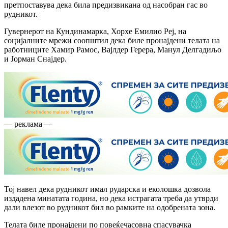
претпоставува дека била предизвикана од насобран гас во
рудникот.
Гувернерот на Кундинамарка, Хорхе Емилио Реј, на
социјалните мрежи соопштил дека биле пронајдени телата на
работниците Хамир Рамос, Вајлдер Герера, Манул Делгадиљо
и Јорман Снајдер.
— реклама —
Тој навел дека рудникот имал рударска и еколошка дозвола
издадена минатата година, но дека истрагата треба да утврди
дали влезот во рудникот бил во рамките на одобрената зона.
Телата биле пронајдени по повеќечасовна спасувачка