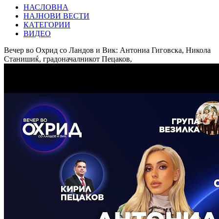
НАСЛОВНА
НАЈНОВИ ВЕСТИ
КАТЕГОРИИ
ВИДЕО
Вечер во Охрид со Ландов и Вик: Антониа Гиговска, Никола
Станишиќ, градоначалникот Пецаков,