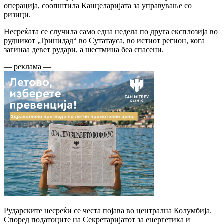
операција, соопштила Канцеларијата за управување со
ризици.
Несреќата се случила само една недела по друга експлозија во
рудникот „Тринидад“ во Сутатауса, во истиот регион, кога
загинаа девет рудари, а шестмина беа спасени.
— реклама —
Рударските несреќи се честа појава во централна Колумбија.
Според податоците на Секретаријатот за енергетика и