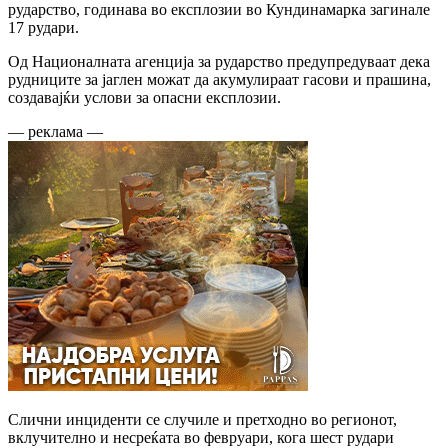
рударство, годинава во експлозии во Кундинамарка загинале
17 рудари.
Од Националната агенција за рударство предупредуваат дека
рудниците за јаглен можат да акумулираат гасови и прашина,
создавајќи услови за опасни експлозии.
— реклама —
Слични инциденти се случиле и претходно во регионот,
вклучително и несреќата во февруари, кога шест рудари