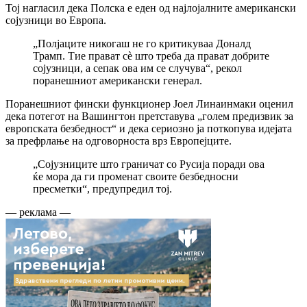
Тој нагласил дека Полска е еден од најлојалните американски
сојузници во Европа.
„Полјаците никогаш не го критикуваа Доналд
Трамп. Тие прават сè што треба да прават добрите
сојузници, а сепак ова им се случува“, рекол
поранешниот американски генерал.
Поранешниот фински функционер Јоел Линаинмаки оценил
дека потегот на Вашингтон претставува „голем предизвик за
европската безбедност“ и дека сериозно ја поткопува идејата
за префрлање на одговорноста врз Европејците.
„Сојузниците што граничат со Русија поради ова
ќе мора да ги променат своите безбедносни
пресметки“, предупредил тој.
— реклама —