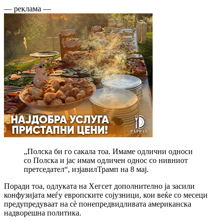
— реклама —
„Полска би го сакала тоа. Имаме одлични односи
со Полска и јас имам одличен однос со нивниот
претседател“, изјавилТрамп на 8 мај.
Поради тоа, одлуката на Хегсет дополнително ја засили
конфузијата меѓу европските сојузници, кои веќе со месеци
предупредуваат на сè понепредвидливата американска
надворешна политика.