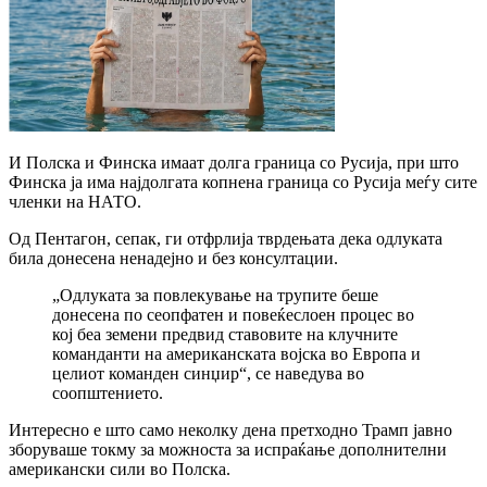
И Полска и Финска имаат долга граница со Русија, при што
Финска ја има најдолгата копнена граница со Русија меѓу сите
членки на НАТО.
Од Пентагон, сепак, ги отфрлија тврдењата дека одлуката
била донесена ненадејно и без консултации.
„Одлуката за повлекување на трупите беше
донесена по сеопфатен и повеќеслоен процес во
кој беа земени предвид ставовите на клучните
команданти на американската војска во Европа и
целиот команден синџир“, се наведува во
соопштението.
Интересно е што само неколку дена претходно Трамп јавно
зборуваше токму за можноста за испраќање дополнителни
американски сили во Полска.