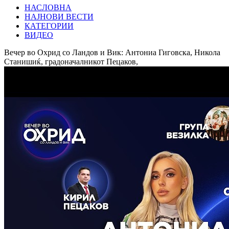
НАСЛОВНА
НАЈНОВИ ВЕСТИ
КАТЕГОРИИ
ВИДЕО
Вечер во Охрид со Ландов и Вик: Антониа Гиговска, Никола
Станишиќ, градоначалникот Пецаков,