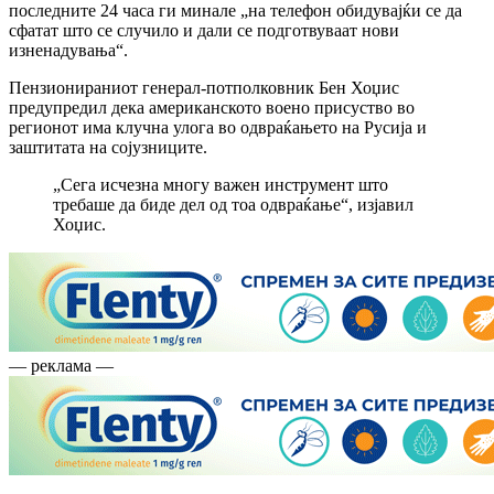
последните 24 часа ги минале „на телефон обидувајќи се да
сфатат што се случило и дали се подготвуваат нови
изненадувања“.
Пензионираниот генерал-потполковник Бен Хоџис
предупредил дека американското воено присуство во
регионот има клучна улога во одвраќањето на Русија и
заштитата на сојузниците.
„Сега исчезна многу важен инструмент што
требаше да биде дел од тоа одвраќање“, изјавил
Хоџис.
— реклама —