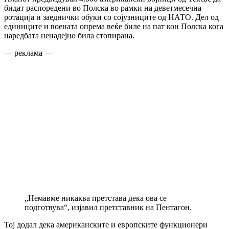
бидат распоредени во Полска во рамки на деветмесечна
ротација и заеднички обуки со сојузниците од НАТО. Дел од
единиците и воената опрема веќе биле на пат кон Полска кога
наредбата ненадејно била стопирана.
— реклама —
„Немавме никаква претстава дека ова се
подготвува“, изјавил претставник на Пентагон.
Тој додал дека американските и европските функционери