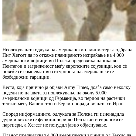
Неочекуваната одлука на американскиот министер за одбрана
Пит Хегсет да го откаже планираното испраќање на 4.000
американски војници во Полска предизвика паника во
Пентагон и загриженост меѓу европските сојузници, кои сè
повеќе се сомневаат во сигурноста на американските
безбедносни гаранции.
Веста, која првично ја објави Army Times, доаѓа само неколку
недели по најавата за повлекување на околу 5.000
американски војници од Германија, во период на растечки
тензии меѓу Вашингтон и Берлин поради војната со Иран.
Според информациите, одлуката за Полска ги изненадила
дури и високите функционери во Пентагон и европските
партнери, а Хегсет не понудил јавно објаснување.
Планот предвидувал 4.000 американски војници од Тексас да