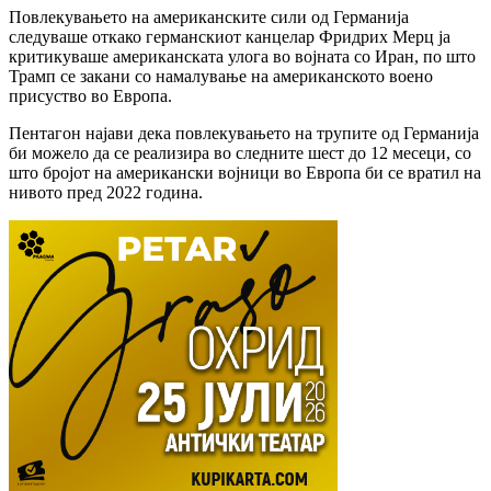
Повлекувањето на американските сили од Германија
следуваше откако германскиот канцелар Фридрих Мерц ја
критикуваше американската улога во војната со Иран, по што
Трамп се закани со намалување на американското воено
присуство во Европа.
Пентагон најави дека повлекувањето на трупите од Германија
би можело да се реализира во следните шест до 12 месеци, со
што бројот на американски војници во Европа би се вратил на
нивото пред 2022 година.