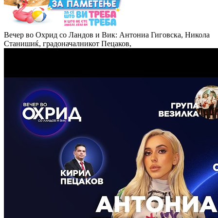
Вечер во Охрид со Ландов и Вик: Антониа Гиговска, Никола
Станишиќ, градоначалникот Пецаков,