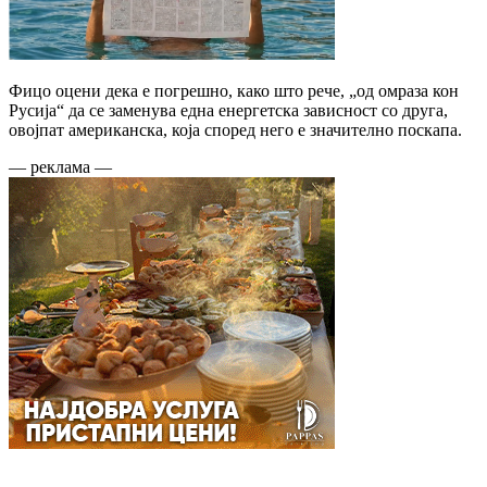
Фицо оцени дека е погрешно, како што рече, „од омраза кон
Русија“ да се заменува една енергетска зависност со друга,
овојпат американска, која според него е значително поскапа.
— реклама —