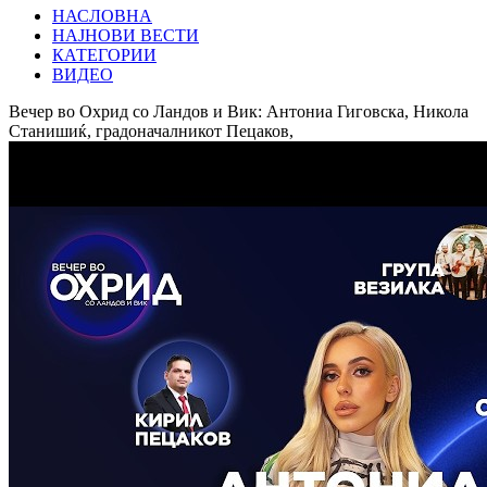
НАСЛОВНА
НАЈНОВИ ВЕСТИ
КАТЕГОРИИ
ВИДЕО
Вечер во Охрид со Ландов и Вик: Антониа Гиговска, Никола
Станишиќ, градоначалникот Пецаков,