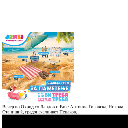
Вечер во Охрид со Ландов и Вик: Антониа Гиговска, Никола
Станишиќ, градоначалникот Пецаков,