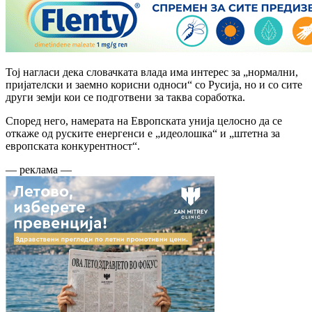
Тој нагласи дека словачката влада има интерес за „нормални,
пријателски и заемно корисни односи“ со Русија, но и со сите
други земји кои се подготвени за таква соработка.
Според него, намерата на Европската унија целосно да се
откаже од руските енергенси е „идеолошка“ и „штетна за
европската конкурентност“.
— реклама —