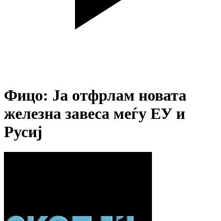
Фицо: Ја отфрлам новата
железна завеса меѓу ЕУ и
Русиј