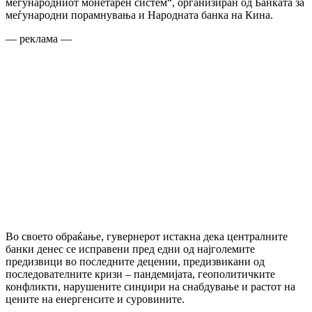
меѓународниот монетарен систем“, организиран од Банката за
меѓународни порамнувања и Народната банка на Кина.
— реклама —
Во своето обраќање, гувернерот истакна дека централните
банки денес се исправени пред едни од најголемите
предизвици во последните децении, предизвикани од
последователните кризи – пандемијата, геополитичките
конфликти, нарушените синџири на снабдување и растот на
цените на енергенсите и суровините.