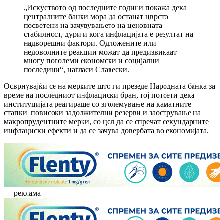
„Искуството од последните години покажа дека
централните банки мора да останат цврсто
посветени на зачувувањето на ценовната
стабилност, дури и кога инфлацијата е резултат на
надворешни фактори. Одложените или
недоволните реакции можат да предизвикаат
многу поголеми економски и социјални
последици“, нагласи Славески.
Осврнувајќи се на мерките што ги презеде Народната банка за
време на последниот инфлациски бран, тој потсети дека
институцијата реагираше со зголемување на каматните
стапки, повисоки задолжителни резерви и заострување на
макропрудентните мерки, со цел да се спречат секундарните
инфлациски ефекти и да се зачува довербата во економијата.
— реклама —