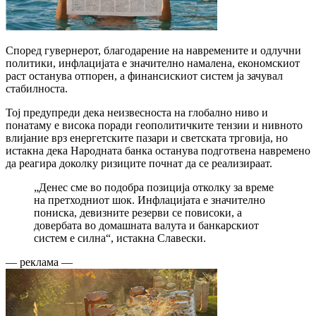
Според гувернерот, благодарение на навремените и одлучни
политики, инфлацијата е значително намалена, економскиот
раст останува отпорен, а финансискиот систем ја зачувал
стабилноста.
Тој предупреди дека неизвесноста на глобално ниво и
понатаму е висока поради геополитичките тензии и нивното
влијание врз енергетските пазари и светската трговија, но
истакна дека Народната банка останува подготвена навремено
да реагира доколку ризиците почнат да се реализираат.
„Денес сме во подобра позиција отколку за време
на претходниот шок. Инфлацијата е значително
пониска, девизните резерви се повисоки, а
довербата во домашната валута и банкарскиот
систем е силна“, истакна Славески.
— реклама —