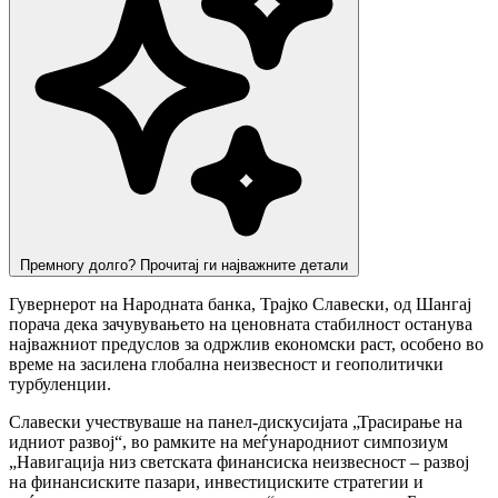
Премногу долго? Прочитај ги најважните детали
Гувернерот на Народната банка, Трајко Славески, од Шангај
порача дека зачувувањето на ценовната стабилност останува
најважниот предуслов за одржлив економски раст, особено во
време на засилена глобална неизвесност и геополитички
турбуленции.
Славески учествуваше на панел-дискусијата „Трасирање на
идниот развој“, во рамките на меѓународниот симпозиум
„Навигација низ светската финансиска неизвесност – развој
на финансиските пазари, инвестициските стратегии и