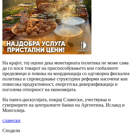
На крајот, тој оцени дека монетарната политика не може сама
да го носи товарот на приспособувањето кон глобалните
предизвици и повика на координација со одговорна фискална
политика и спроведување структурни реформи насочени кон
повисока продуктивност, енергетска диверзификација и
поголема отпорност на економијата.
На панел-дискусијата, покрај Славески, учествуваа и
гувернерите на централните банки на Аргентина, Исланд и
Монголија.
славески
Сподели