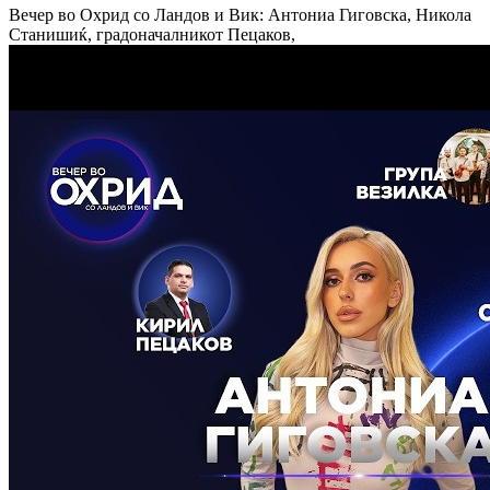
Вечер во Охрид со Ландов и Вик: Антониа Гиговска, Никола
Станишиќ, градоначалникот Пецаков,