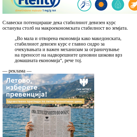
Славески потенцираше дека стабилниот девизен курс
останува столб на макроекономската стабилност во земјата.
„Во мала и отворена економија како македонската,
стабилниот девизен курс е главно сидро за
очекувањата и важен механизам за ограничување
на преносот на надворешните ценовни шокови врз
домашната економија“, рече тој.
— реклама —