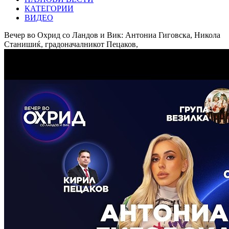
КАТЕГОРИИ
ВИДЕО
Вечер во Охрид со Ландов и Вик: Антониа Гиговска, Никола
Станишиќ, градоначалникот Пецаков,