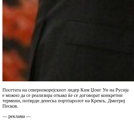
Посетата на севернокорејскиот лидер Ким Џонг Ун на Русија
е можно да се реализира откако ќе се договорат конкретни
термини, потврди денеска портпаролот на Кремљ, Дмитриј
Песков.
— реклама —