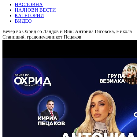
НАСЛОВНА
НАЈНОВИ ВЕСТИ
КАТЕГОРИИ
ВИДЕО
Вечер во Охрид со Ландов и Вик: Антониа Гиговска, Никола
Станишиќ, градоначалникот Пецаков,