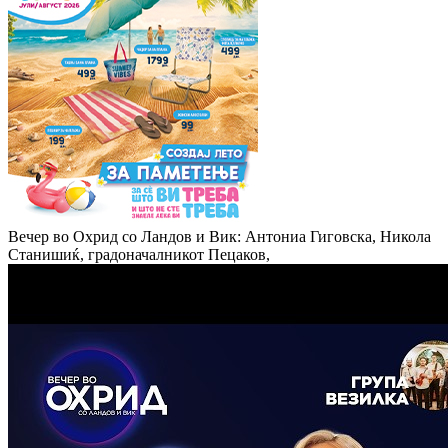
Вечер во Охрид со Ландов и Вик: Антониа Гиговска, Никола
Станишиќ, градоначалникот Пецаков,