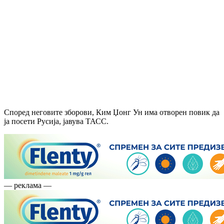
Според неговите зборови, Ким Џонг Ун има отворен повик да
ја посети Русија, јавува ТАСС.
— реклама —