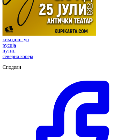
ким џонг ун
русија
путин
северна кореја
Сподели