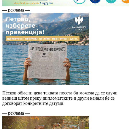
— реклама —
Песков објасни дека таквата посета би можела да се случи
веднаш штом преку дипломатските и други канали ќе се
договорат конкретните датуми.
— реклама —