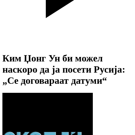
Ким Џонг Ун би можел
наскоро да ја посети Русија:
„Се договараат датуми“