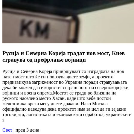
Русија и Северна Кореја градат нов мост, Киев
стравува од префрлање војници
Русија и Северна Кореја привршуваат со изградбата на нов
патен мост што ќе ги поврзува двете земји, а проектот
предизвикува загриженост во Украина поради стравувањата
дека би можел да се користи за транспорт на севернокорејски
војници и воена опрема.Мостот се гради во близина на
руското населено место Хасан, каде што веќе постои
железничка врска меѓу двете држави. Иако Москва
официјално наведува дека проектот има за цел да ги зајакне
трговијата, логистиката и економската соработка, украински и
з
Свет
| пред 3 дена