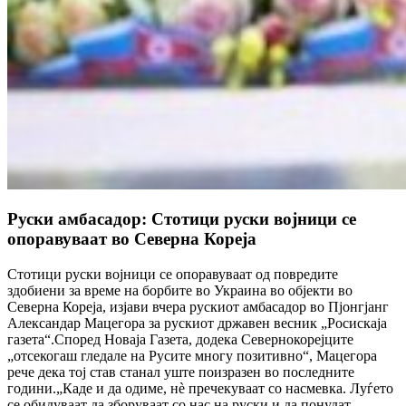
Руски амбасадор: Стотици руски војници се
опоравуваат во Северна Кореја
Стотици руски војници се опоравуваат од повредите
здобиени за време на борбите во Украина во објекти во
Северна Кореја, изјави вчера рускиот амбасадор во Пјонгјанг
Александар Мацегора за рускиот државен весник „Росискаја
газета“.Според Новаја Газета, додека Севернокорејците
„отсекогаш гледале на Русите многу позитивно“, Мацегора
рече дека тој став станал уште поизразен во последните
години.„Каде и да одиме, нè пречекуваат со насмевка. Луѓето
се обидуваат да зборуваат со нас на руски и да понудат