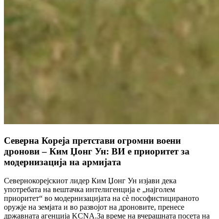
Северна Кореја претстави огромни воени
дронови – Ким Џонг Ун: ВИ е приоритет за
модернизација на армијата
Севернокорејскиот лидер Ким Џонг Ун изјави дека
употребата на вештачка интелигенција е „најголем
приоритет“ во модернизацијата на сè пософистицираното
оружје на земјата и во развојот на дроновите, пренесе
државната агенција KCNA.За време на вчерашната посета на