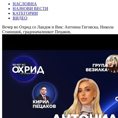
НАСЛОВНА
НАЈНОВИ ВЕСТИ
КАТЕГОРИИ
ВИДЕО
Вечер во Охрид со Ландов и Вик: Антониа Гиговска, Никола
Станишиќ, градоначалникот Пецаков,