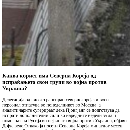
Каква корист има Северна Кореја од
испраќањето свои трупи во војна против
Украина?
Делегација од високо рангиран севернокорејски воен
персонал отпатува во понеделникот во Москва, а
аналитичарите сугерираат дека Пјонгјанг се подготвува да
испрати дополнителни сили во наредните недели за да ѝ
помогнат на Русија во нејзината војна против Украина, објави
Дојче веле.Откако ја посети Северна Кореја минатиот месец,