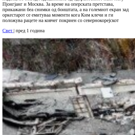
Пјонгјанг и Москва. За време на оперската претстава,
прикажани беа снимки од боиштата, а на големиот екран зад
оркестарот се емитуваа моменти кога Ким клечи и ги
положува рацете на ковчег покриен со севернокорејскот
Свет
| пред 1 година