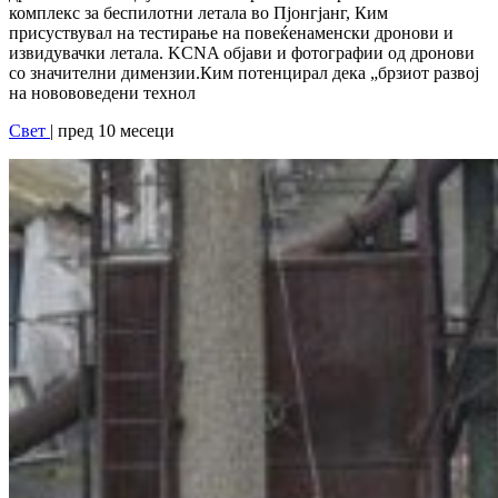
комплекс за беспилотни летала во Пјонгјанг, Ким
присуствувал на тестирање на повеќенаменски дронови и
извидувачки летала. KCNA објави и фотографии од дронови
со значителни димензии.Ким потенцирал дека „брзиот развој
на новововедени технол
Свет
| пред 10 месеци