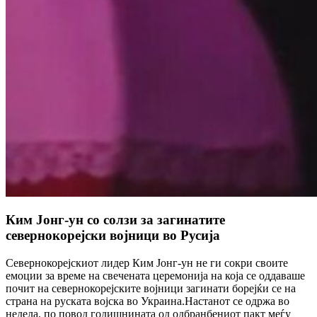
Ким Јонг-ун со солзи за загинатите
севернокорејски војници во Русија
Севернокорејскиот лидер Ким Јонг-ун не ги сокри своите
емоции за време на свечената церемонија на која се оддаваше
почит на севернокорејските војници загинати борејќи се на
страна на руската војска во Украина.Настанот се одржа во
недела, по повод годишнината од одбранбениот пакт меѓу