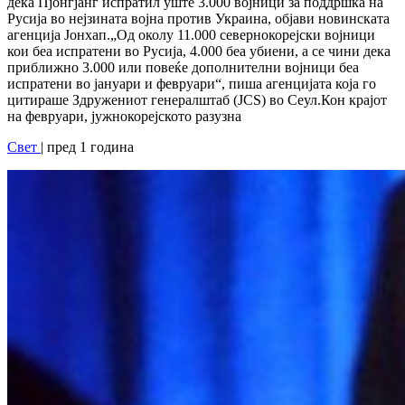
дека Пјонгјанг испратил уште 3.000 војници за поддршка на
Русија во нејзината војна против Украина, објави новинската
агенција Јонхап.„Од околу 11.000 севернокорејски војници
кои беа испратени во Русија, 4.000 беа убиени, а се чини дека
приближно 3.000 или повеќе дополнителни војници беа
испратени во јануари и февруари“, пиша агенцијата која го
цитираше Здружениот генералштаб (JCS) во Сеул.Кон крајот
на февруари, јужнокорејското разузна
Свет
| пред 1 година