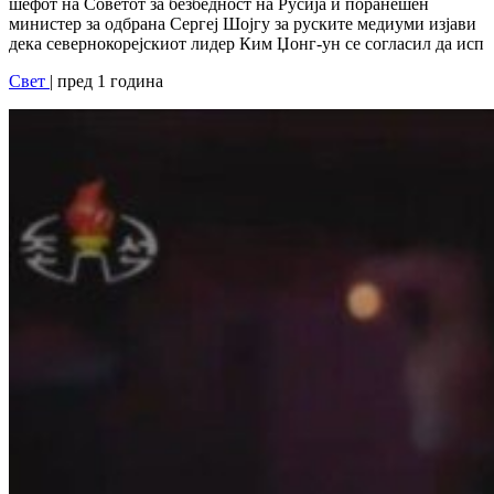
шефот на Советот за безбедност на Русија и поранешен
министер за одбрана Сергеј Шојгу за руските медиуми изјави
дека севернокорејскиот лидер Ким Џонг-ун се согласил да исп
Свет
| пред 1 година