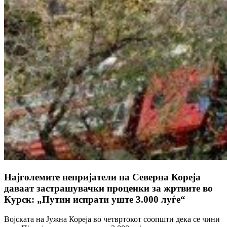
Најголемите непријатели на Северна Кореја
даваат застрашувачки проценки за жртвите во
Курск: „Путин испрати уште 3.000 луѓе“
Војската на Јужна Кореја во четвртокот соопшти дека се чини