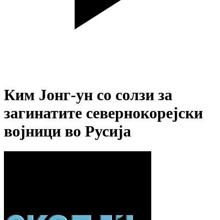
Ким Јонг-ун со солзи за
загинатите севернокорејски
војници во Русија