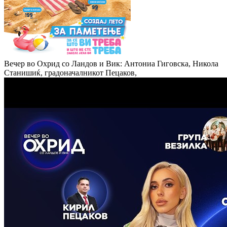
Вечер во Охрид со Ландов и Вик: Антониа Гиговска, Никола
Станишиќ, градоначалникот Пецаков,