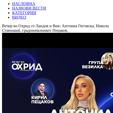
НАСЛОВНА
НАЈНОВИ ВЕСТИ
КАТЕГОРИИ
ВИДЕО
Вечер во Охрид со Ландов и Вик: Антониа Гиговска, Никола
Станишиќ, градоначалникот Пецаков,