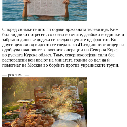
Според снимките што ги објави државната телевизија, Ким
бил видливо потресен, со солзи во очите, длабоки воздишки и
забрзано дишење додека ги гледал сцените од фронтот. Во
други делови од видеото се гледа како 41-годишниот лидер ги
одобрува плановите за воените операции на Северна Кореја
во руската Курска област. Таму, севернокорејски сили беа
распоредени кон крајот на минатата година со цел да ѝ
помогнат на Москва во борбите против украинските трупи.
— реклама —