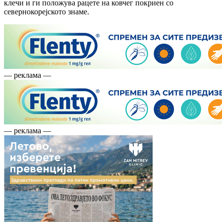
клечи и ги положува рацете на ковчег покриен со
севернокорејското знаме.
— реклама —
— реклама —