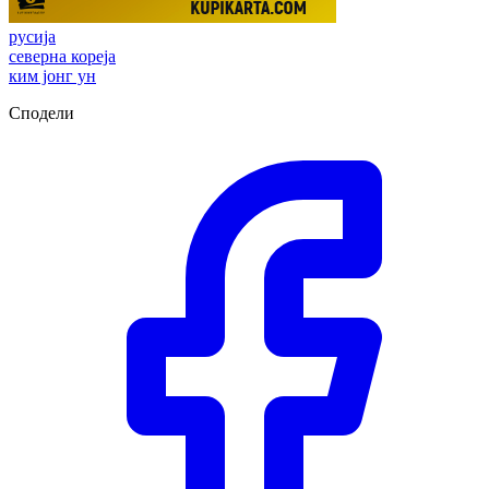
русија
северна кореја
ким јонг ун
Сподели