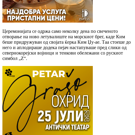
Церемонијата се одржа само неколку дена по свеченото
отворање на ново летувалиште на морскиот брег, каде Ким
беше придружуван од својата ќерка Ким Џу-ае. Таа стоеше до
него и аплодираше додека пејач настапуваше пред слики од
севернокорејски војници и тенкови обележани со рускиот
симбол „Z“.