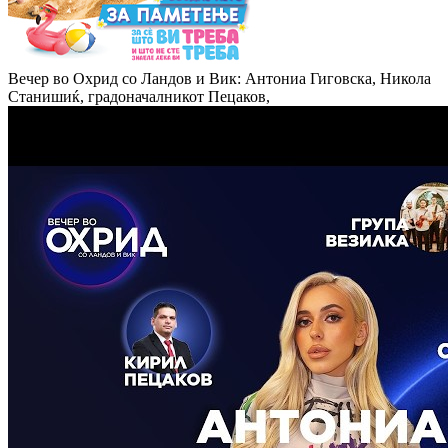
Вечер во Охрид со Ландов и Вик: Антониа Гиговска, Никола
Станишиќ, градоначалникот Пецаков,