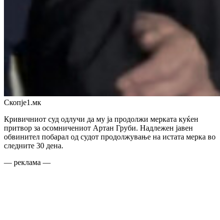
Скопје1.мк
Кривичниот суд одлучи да му ја продолжи мерката куќен
притвор за осомничениот Артан Груби. Надлежен јавен
обвинител побарал од судот продолжување на истата мерка во
следните 30 дена.
— реклама —