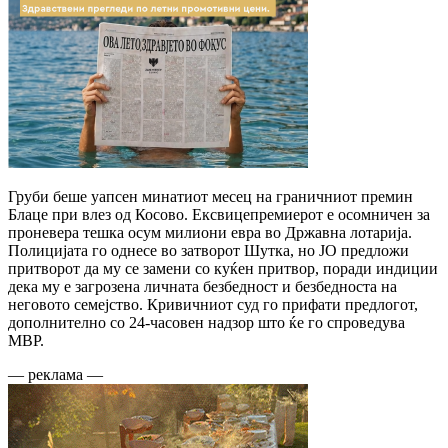
Груби беше уапсен минатиот месец на граничниот премин
Блаце при влез од Косово. Ексвицепремиерот е осомничен за
проневера тешка осум милиони евра во Државна лотарија.
Полицијата го однесе во затворот Шутка, но ЈО предложи
притворот да му се замени со куќен притвор, поради индиции
дека му е загрозена личната безбедност и безбедноста на
неговото семејство. Кривичниот суд го прифати предлогот,
дополнително со 24-часовен надзор што ќе го спроведува
МВР.
— реклама —