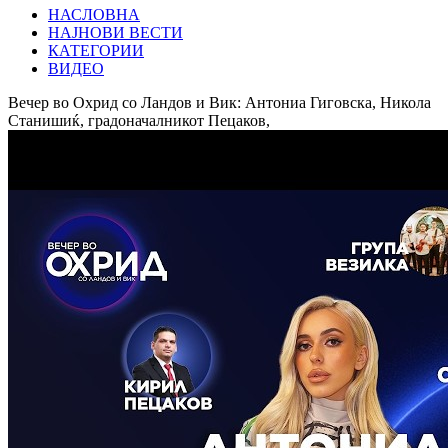
НАСЛОВНА
НАЈНОВИ ВЕСТИ
КАТЕГОРИИ
ВИДЕО
Вечер во Охрид со Ландов и Вик: Антониа Гиговска, Никола
Станишиќ, градоначалникот Пецаков,