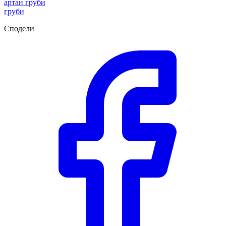
артан груби
груби
Сподели