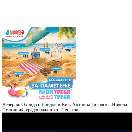
Вечер во Охрид со Ландов и Вик: Антониа Гиговска, Никола
Станишиќ, градоначалникот Пецаков,