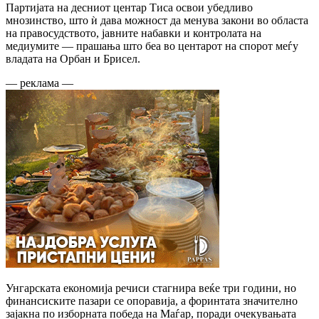
Партијата на десниот центар Тиса освои убедливо
мнозинство, што ѝ дава можност да менува закони во областа
на правосудството, јавните набавки и контролата на
медиумите — прашања што беа во центарот на спорот меѓу
владата на Орбан и Брисел.
— реклама —
Унгарската економија речиси стагнира веќе три години, но
финансиските пазари се опоравија, а форинтата значително
зајакна по изборната победа на Маѓар, поради очекувањата