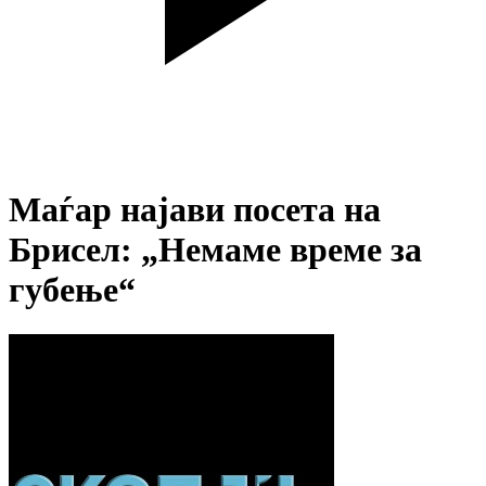
Маѓар најави посета на
Брисел: „Немаме време за
губење“