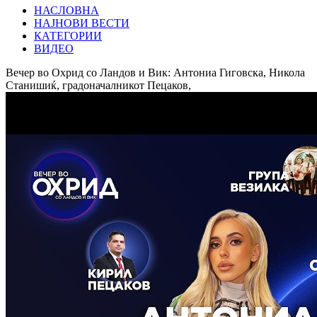
НАСЛОВНА
НАЈНОВИ ВЕСТИ
КАТЕГОРИИ
ВИДЕО
Вечер во Охрид со Ландов и Вик: Антониа Гиговска, Никола
Станишиќ, градоначалникот Пецаков,