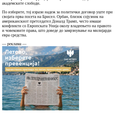
академските слободи.
По изборите, тој изрази надеж за политички договор уште при
својата прва посета на Брисел. Орбан, близок сојузник на
американскиот претседател Доналд Трамп, често имаше
конфликти со Европската Унија околу владеењето на правото
и човековите права, што доведе до замрзнување на милијарди
евра средства.
— реклама —