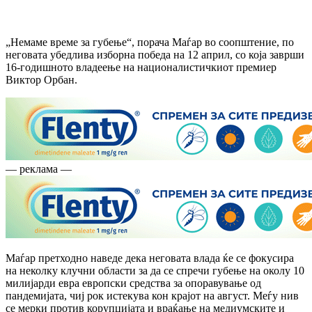
„Немаме време за губење“, порача Маѓар во соопштение, по
неговата убедлива изборна победа на 12 април, со која заврши
16-годишното владеење на националистичкиот премиер
Виктор Орбан.
— реклама —
Маѓар претходно наведе дека неговата влада ќе се фокусира
на неколку клучни области за да се спречи губење на околу 10
милијарди евра европски средства за опоравување од
пандемијата, чиј рок истекува кон крајот на август. Меѓу нив
се мерки против корупцијата и враќање на медиумските и