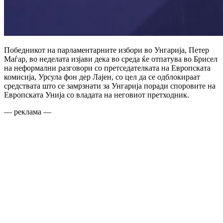
Победникот на парламентарните избори во Унгарија, Петер
Маѓар, во неделата изјави дека во среда ќе отпатува во Брисел
на неформални разговори со претседателката на Европската
комисија, Урсула фон дер Лајен, со цел да се одблокираат
средствата што се замрзнати за Унгарија поради споровите на
Европската Унија со владата на неговиот претходник.
— реклама —