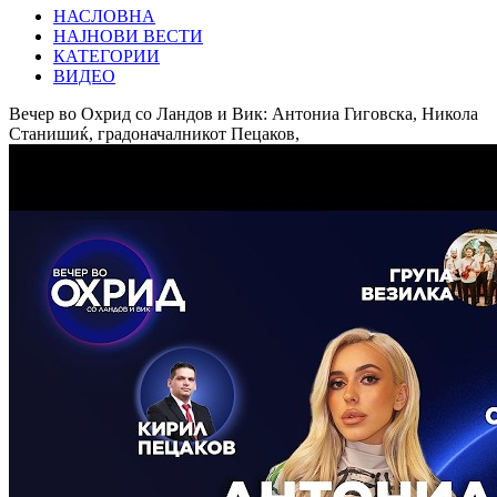
НАСЛОВНА
НАЈНОВИ ВЕСТИ
КАТЕГОРИИ
ВИДЕО
Вечер во Охрид со Ландов и Вик: Антониа Гиговска, Никола
Станишиќ, градоначалникот Пецаков,