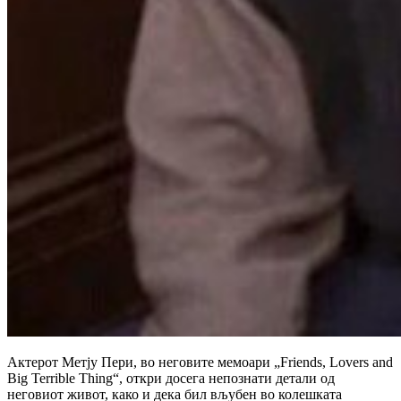
Актерот Метју Пери, во неговите мемоари „Friends, Lovers and
Big Terrible Thing“, откри досега непознати детали од
неговиот живот, како и дека бил вљубен во колешката