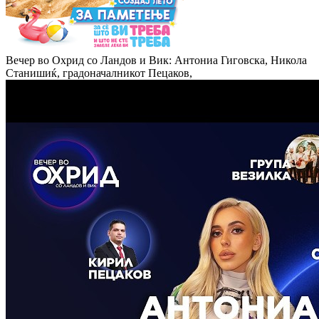
Вечер во Охрид со Ландов и Вик: Антониа Гиговска, Никола
Станишиќ, градоначалникот Пецаков,