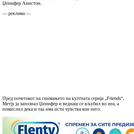
Џенифер Анистон.
— реклама —
Пред почетокот на снимањето на култната серија „Friends“,
Метју ја запознал Џенифер и веднаш се вљубил во неа, а
помислил дека и таа има исти чувства кон него.