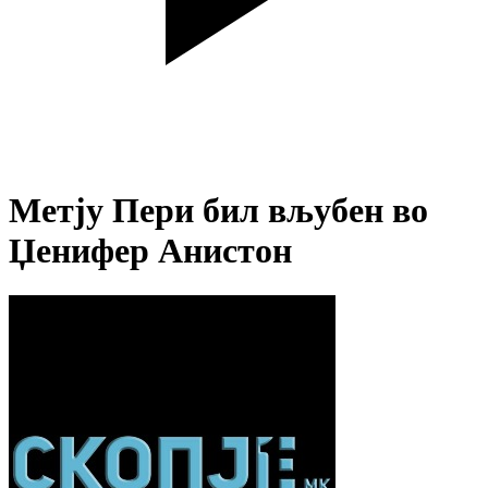
Метју Пери бил вљубен во
Џенифер Анистон