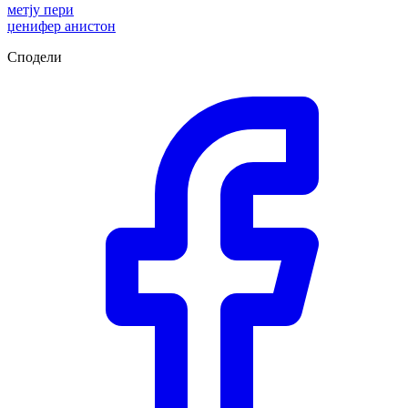
метју пери
џенифер анистон
Сподели