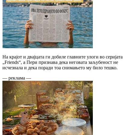
На крајот и двајцата ги добиле главните улоги во серијата
„Friends“, а Пери признава дека неговата заљубеност не
исчезнала и дека поради тоа снимањето му било тешко.
— реклама —