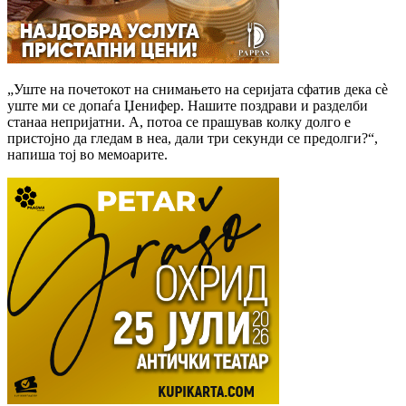
„Уште на почетокот на снимањето на серијата сфатив дека сѐ
уште ми се допаѓа Џенифер. Нашите поздрави и разделби
станаа непријатни. А, потоа се прашував колку долго е
пристојно да гледам в неа, дали три секунди се предолги?“,
напиша тој во мемоарите.