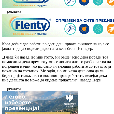
— реклама —
Кога добил две работи во еден ден, првата личност на која се
јавил за да ја сподели радосната вест била Џенифер.
„Гледајќи назад, во минатото, ми беше јасно дека поради тоа
помислила дека премногу ми се допаѓа или го разбрала тоа на
погрешен начин, но јас само ги влошив работите со тоа што ја
поканив на состанок. Ме одби, но ми кажа дека сака да ми
биде пријателка. Јас ги комплицирав работите, велејќи дека
ние двајцата не може да бидеме пријатели“, наведе Пери.
— реклама —