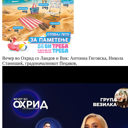
Вечер во Охрид со Ландов и Вик: Антониа Гиговска, Никола
Станишиќ, градоначалникот Пецаков,