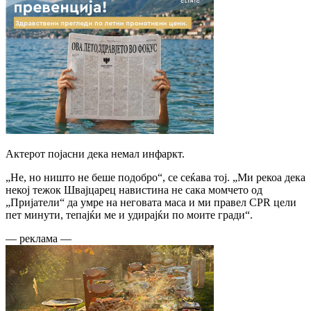
Актерот појасни дека немал инфаркт.
„Не, но ништо не беше подобро“, се сеќава тој. „Ми рекоа дека
некој тежок Швајцарец навистина не сака момчето од
„Пријатели“ да умре на неговата маса и ми правел CPR цели
пет минути, тепајќи ме и удирајќи по моите гради“.
— реклама —