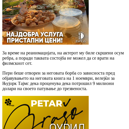
За време на реанимацијата, на актерот му биле скршени осум
ребра, а поради таквата состојба не можел да се врати на
филмскиот сет.
Пери беше отворен за неговата борба со зависноста пред
објавувањето на неговата книга на 1 ноември, велејќи за
Њујорк Тајмс дека проценува дека потрошил 9 милиони
долари на своето патување до трезвеноста.