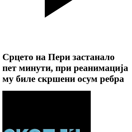
Срцето на Пери застанало
пет минути, при реанимација
му биле скршени осум ребра