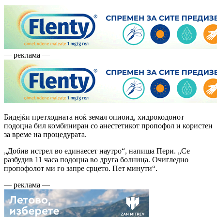
— реклама —
Бидејќи претходната ноќ земал опиоид, хидрокодонот
подоцна бил комбиниран со анестетикот пропофол и користен
за време на процедурата.
„Добив истрел во единаесет наутро“, напиша Пери. „Се
разбудив 11 часа подоцна во друга болница. Очигледно
пропофолот ми го запре срцето. Пет минути“.
— реклама —