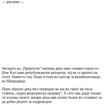
— реклама —
Ѕвездата на „Пријатели“ напиша дека иако снимил сцена со
Џон Хил како републикански репортер, тој не се вратил на
сетот. Наместо тоа, Пери остана во центар за рехабилитација
во Швајцарија.
Пери објасни дека бил опериран во кој во грбот му била
ставена „чудна медицинска направа“. А сето ова дојде откако
ги излажа своите лекари дека има силни болки во стомакот за
да добие рецепт за хидрокодон.