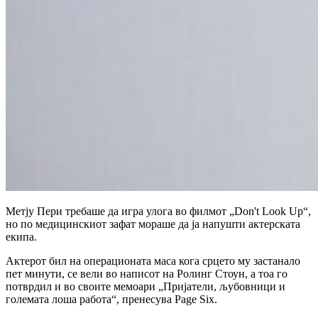
Метју Пери требаше да игра улога во филмот „Don't Look Up“,
но по медицинскиот зафат мораше да ја напушти актерската
екипа.
Актерот бил на операционата маса кога срцето му застанало
пет минути, се вели во написот на Ролинг Стоун, а тоа го
потврдил и во своите мемоари „Пријатели, љубовници и
големата лоша работа“, пренесува Page Six.