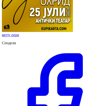
метју пери
Сподели