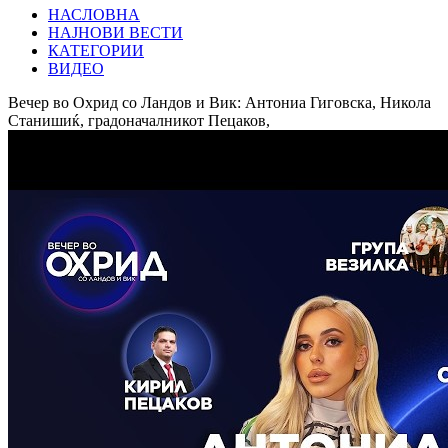
НАСЛОВНА
НАЈНОВИ ВЕСТИ
КАТЕГОРИИ
ВИДЕО
Вечер во Охрид со Ландов и Вик: Антониа Гиговска, Никола
Станишиќ, градоначалникот Пецаков,