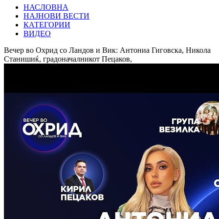
НАСЛОВНА
НАЈНОВИ ВЕСТИ
КАТЕГОРИИ
ВИДЕО
Вечер во Охрид со Ландов и Вик: Антониа Гиговска, Никола
Станишиќ, градоначалникот Пецаков,