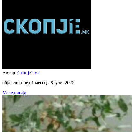
Автор:
Скопје1.мк
објавено пред 1 месец -
8 јули, 2026
Македонија