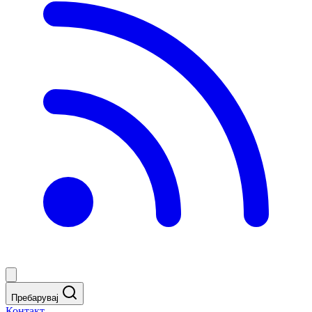
Пребарувај
Контакт