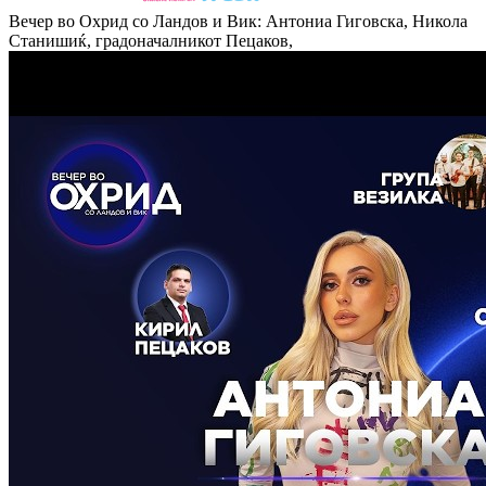
Вечер во Охрид со Ландов и Вик: Антониа Гиговска, Никола
Станишиќ, градоначалникот Пецаков,