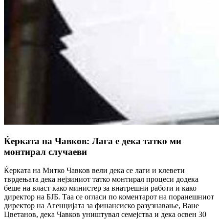
Ќерката на Чавков: Лага е дека татко ми
монтирал случаеви
Ќерката на Митко Чавков вели дека се лаги и клевети
тврдењата дека нејзиниот татко монтирал процеси додека
беше на власт како министер за внатрешни работи и како
директор на БЈБ. Таа се огласи по коментарот на поранешниот
директор на Агенцијата за финансиско разузнавање, Ване
Цветанов, дека Чавков уништувал семејства и дека освен 30