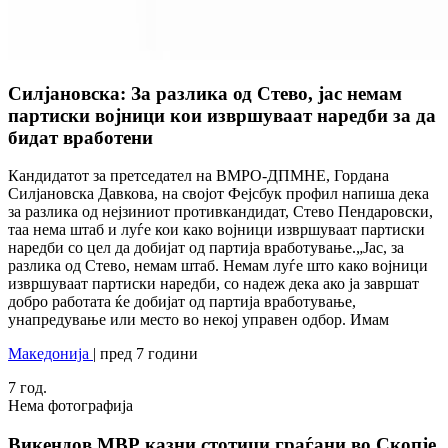
Силјановска: За разлика од Стево, јас немам
партиски војници кои извршуваат наредби за да
бидат вработени
Кандидатот за претседател на ВМРО-ДПМНЕ, Гордана
Силјановска Давкова, на својот Фејсбук профил напиша дека
за разлика од нејзиниот противкандидат, Стево Пендаровски,
таа нема штаб и луѓе кои како војници извршуваат партиски
наредби со цел да добијат од партија вработување.„Јас, за
разлика од Стево, немам штаб. Немам луѓе што како војници
извршуваат партиски наредби, со надеж дека ако ја завршат
добро работата ќе добијат од партија вработување,
унапредување или место во некој управен одбор. Имам
Македонија
| пред 7 години
7
год.
Нема фотографија
Викендов МВР казни стотици граѓани во Скопје