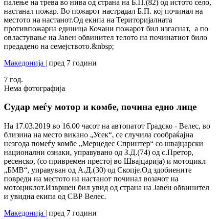
палење на трева во нива од страна на Б.П.(82) од истото село,
настанал пожар. Во пожарот настрадал Б.П. кој починал на
местото на настанот.Од екипа на Територијалната
противпожарна единица Кочани пожарот бил изгаснат, а по
овластување на Јавен обвинител телото на починатиот било
предадено на семејството.&nbsp;
Македонија
| пред 7 години
7
год.
Нема фотографија
Судар меѓу мотор и комбе, почина едно лице
На 17.03.2019 во 16.00 часот на автопатот Градско - Велес, во
близина на место викано „Усек“, се случила сообраќајна
незгода помеѓу комбе „Мерцедес Спринтер“ со швајцарски
национални ознаки, управувано од З.Д.(74) од с.Претор,
ресенско, (со привремен престој во Швајцарија) и мотоцикл
„БМВ“, управуван од А.Д.(30) од Скопје.Од здобиените
повреди на местото на настанот починал возачот на
мотоциклот.Извршен бил увид од страна на Јавен обвинител
и увидна екипа од СВР Велес.
Македонија
| пред 7 години