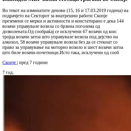
Во текот на изминатите денови (15, 16 и 17.03.2019 година) на
подрачјето на Секторот за внатрешни работи Скопје
преземени се мерки и активности и констатирано е дека 144
возачи управувале возила со брзина поголема од
дозволената.Од сообраќај се исклучени 67 возачи од кои:
тројца возачи затоа што управувале возила под дејство на
алкохол, 58 возачи управувале возила без да се стекнат со
право за управување на моторно возило и шест возачи затоа
што биле возачи-почетници.Исто така, исклучени од сооб
Скопје
| пред 7 години
7
год.