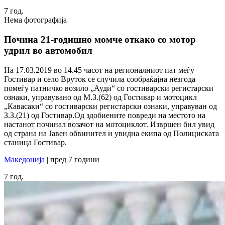
7
год.
Нема фотографија
Почина 21-годишно момче откако со мотор
удрил во автомобил
На 17.03.2019 во 14.45 часот на регионалниот пат меѓу
Гостивар и село Вруток се случила сообраќајна незгода
помеѓу патничко возило „Ауди“ со гостиварски регистарски
ознаки, управувано од М.З.(62) од Гостивар и мотоцикл
„Кавасаки“ со гостиварски регистарски ознаки, управуван од
З.З.(21) од Гостивар.Од здобиените повреди на местото на
настанот починал возачот на мотоциклот. Извршен бил увид
од страна на Јавен обвинител и увидна екипа од Полициската
станица Гостивар.
Македонија
| пред 7 години
7
год.