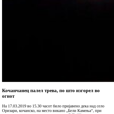
Кочанчанец палел трева, по што изгорел во
огнот
На 17.03.2019 во 15.30 часот било пријавено дека над село
Оризари, кочанско, на место викано „Бели Камења“, при