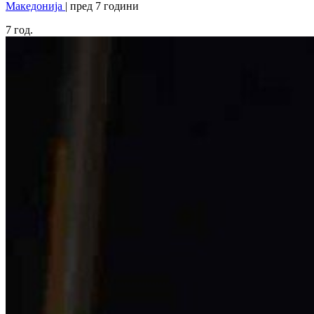
Македонија
| пред 7 години
7
год.