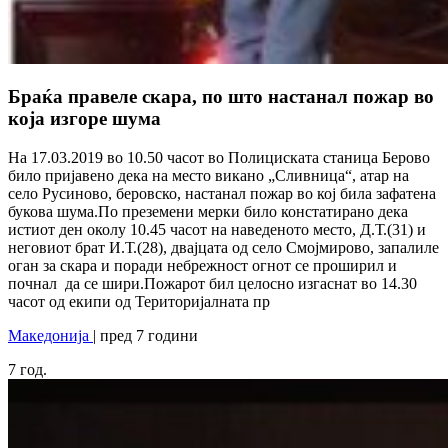
Браќа правеле скара, по што настанал пожар во
која изгоре шума
На 17.03.2019 во 10.50 часот во Полициската станица Берово
било пријавено дека на место викано „Сливница“, атар на
село Русиново, беровско, настанал пожар во кој била зафатена
букова шума.По преземени мерки било констатирано дека
истиот ден околу 10.45 часот на наведеното место, Д.Т.(31) и
неговиот брат И.Т.(28), двајцата од село Смојмирово, запалиле
оган за скара и поради небрежност огнот се проширил и
почнал да се шири.Пожарот бил целосно изгаснат во 14.30
часот од екипи од Територијалната пр
Македонија
| пред 7 години
7
год.