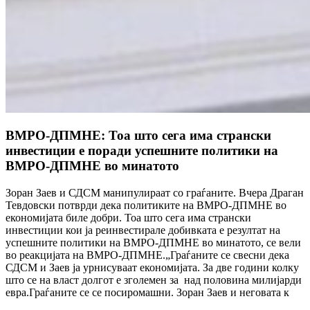
ВМРО-ДПМНЕ: Тоа што сега има странски
инвестиции е поради успешните политики на
ВМРО-ДПМНЕ во минатото
Зоран Заев и СДСМ манипулираат со граѓаните. Вчера Драган
Тевдовски потврди дека политиките на ВМРО-ДПМНЕ во
економијата биле добри. Тоа што сега има странски
инвестиции кои ја реинвестирале добивката е резултат на
успешните политики на ВМРО-ДПМНЕ во минатото, се вели
во реакцијата на ВМРО-ДПМНЕ.„Граѓаните се свесни дека
СДСМ и Заев ја урнисуваат економијата. За две години колку
што се на власт долгот е зголемен за над половина милијарди
евра.Граѓаните се се посиромашни. Зоран Заев и неговата к