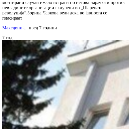
монтирани случаи имало истраги по негова нарачка и против
невладините организации вклучени во „Шарената
револуција“.Зорица Чавкова вели дека во јавноста се
пласираат
Македонија
| пред 7 години
7
год.