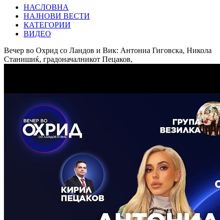
НАСЛОВНА
НАЈНОВИ ВЕСТИ
КАТЕГОРИИ
ВИДЕО
Вечер во Охрид со Ландов и Вик: Антониа Гиговска, Никола
Станишиќ, градоначалникот Пецаков,