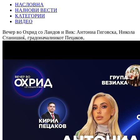
НАСЛОВНА
НАЈНОВИ ВЕСТИ
КАТЕГОРИИ
ВИДЕО
Вечер во Охрид со Ландов и Вик: Антониа Гиговска, Никола
Станишиќ, градоначалникот Пецаков,