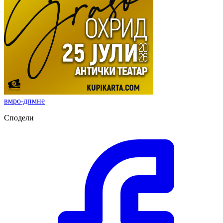
вмро-дпмне
Сподели