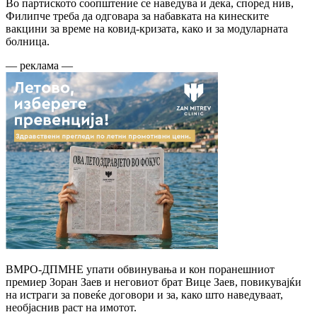
Во партиското соопштение се наведува и дека, според нив,
Филипче треба да одговара за набавката на кинеските
вакцини за време на ковид-кризата, како и за модуларната
болница.
— реклама —
ВМРО-ДПМНЕ упати обвинувања и кон поранешниот
премиер Зоран Заев и неговиот брат Вице Заев, повикувајќи
на истраги за повеќе договори и за, како што наведуваат,
необјаснив раст на имотот.