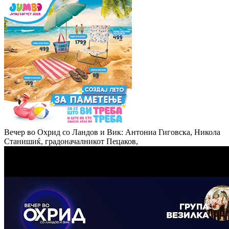
Вечер во Охрид со Ландов и Вик: Антониа Гиговска, Никола
Станишиќ, градоначалникот Пецаков,