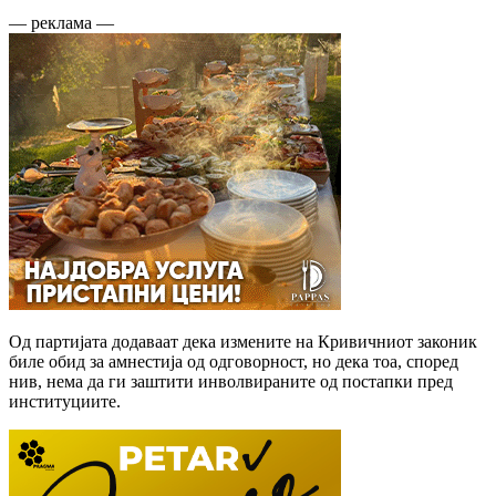
— реклама —
Од партијата додаваат дека измените на Кривичниот законик
биле обид за амнестија од одговорност, но дека тоа, според
нив, нема да ги заштити инволвираните од постапки пред
институциите.