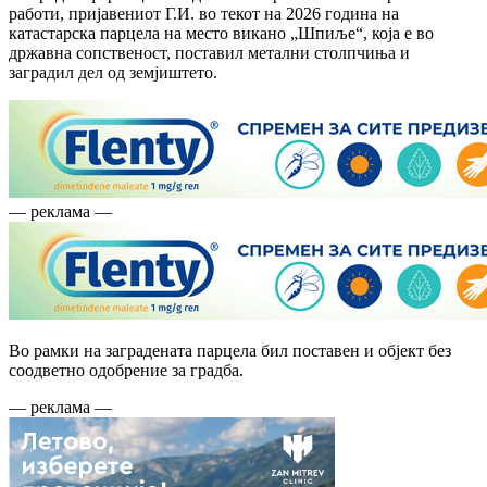
работи, пријавениот Г.И. во текот на 2026 година на
катастарска парцела на место викано „Шпиље“, која е во
државна сопственост, поставил метални столпчиња и
заградил дел од земјиштето.
— реклама —
Во рамки на заградената парцела бил поставен и објект без
соодветно одобрение за градба.
— реклама —