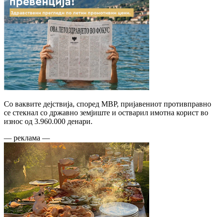
Со ваквите дејствија, според МВР, пријавениот противправно
се стекнал со државно земјиште и остварил имотна корист во
износ од 3.960.000 денари.
— реклама —