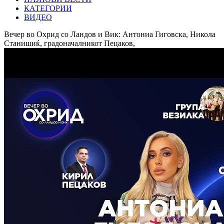
КАТЕГОРИИ
ВИДЕО
Вечер во Охрид со Ландов и Вик: Антониа Гиговска, Никола
Станишиќ, градоначалникот Пецаков,