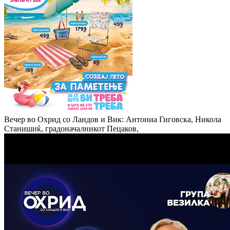
Вечер во Охрид со Ландов и Вик: Антониа Гиговска, Никола
Станишиќ, градоначалникот Пецаков,