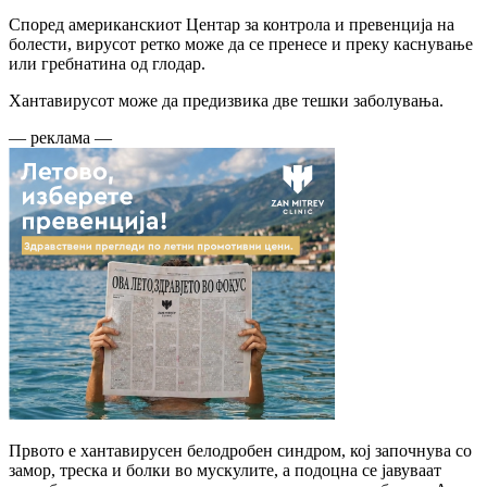
Според американскиот Центар за контрола и превенција на
болести, вирусот ретко може да се пренесе и преку каснување
или гребнатина од глодар.
Хантавирусот може да предизвика две тешки заболувања.
— реклама —
Првото е хантавирусен белодробен синдром, кој започнува со
замор, треска и болки во мускулите, а подоцна се јавуваат