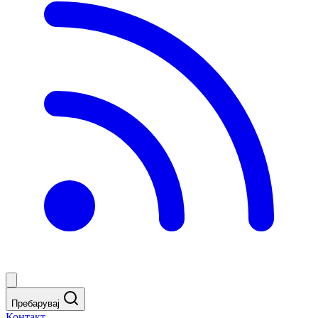
Пребарувај
Контакт