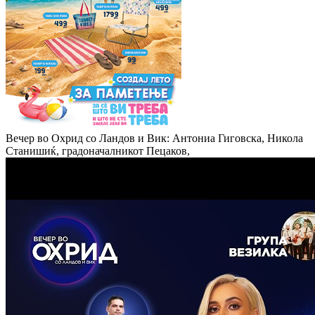
Вечер во Охрид со Ландов и Вик: Антониа Гиговска, Никола
Станишиќ, градоначалникот Пецаков,