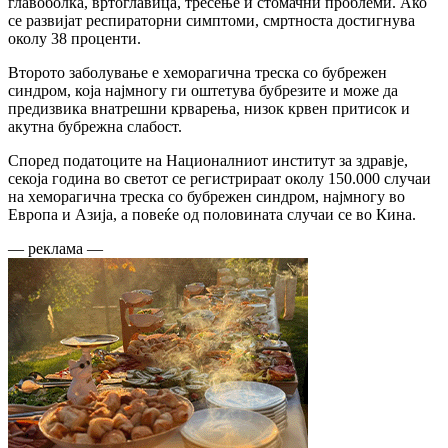
главоболка, вртоглавица, тресење и стомачни проблеми. Ако
се развијат респираторни симптоми, смртноста достигнува
околу 38 проценти.
Второто заболување е хеморагична треска со бубрежен
синдром, која најмногу ги оштетува бубрезите и може да
предизвика внатрешни крварења, низок крвен притисок и
акутна бубрежна слабост.
Според податоците на Националниот институт за здравје,
секоја година во светот се регистрираат околу 150.000 случаи
на хеморагична треска со бубрежен синдром, најмногу во
Европа и Азија, а повеќе од половината случаи се во Кина.
— реклама —