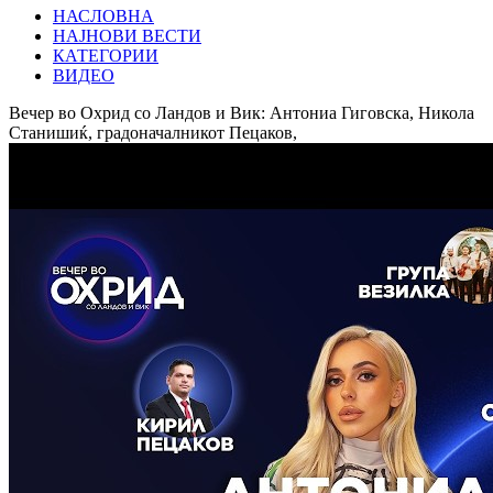
НАСЛОВНА
НАЈНОВИ ВЕСТИ
КАТЕГОРИИ
ВИДЕО
Вечер во Охрид со Ландов и Вик: Антониа Гиговска, Никола
Станишиќ, градоначалникот Пецаков,