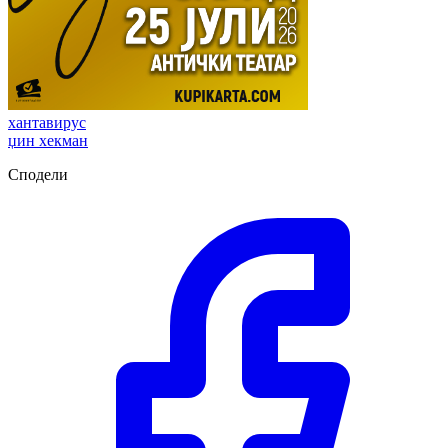
хантавирус
џин хекман
Сподели