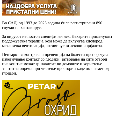
Во САД, од 1993 до 2023 година биле регистрирани 890
случаи на хантавирус.
За вирусот не постои специфичен лек. Лекарите применуваат
поддржувачка терапија, која може да вклучува кислород,
механичка вентилација, антивирусни лекови и дијализа.
Центарот за контрола и превенција на болести препорачува
избегнување контакт со глодари, затворање на сите отвори
низ кои тие можат да навлезат во домовите и користење
заштитна опрема при чистење простории каде има измет од
глодари.