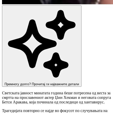
Премногу долго? Прочитај ги најважните детали
Светската јавност минатата година беше потресена од веста за
смртта на прославениот актер Џин Хекман и неговата сопруга
Бетси Аракава, која починала од последици од хантавирус.
Трагедијата повторно се најде во фокусот по случувањата на