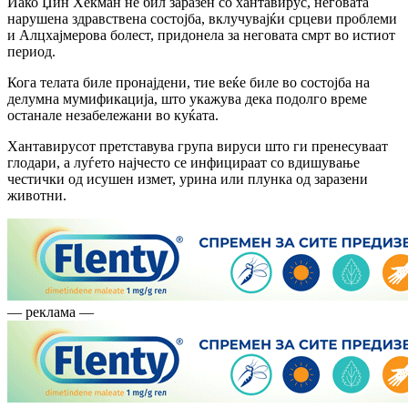
Иако Џин Хекман не бил заразен со хантавирус, неговата
нарушена здравствена состојба, вклучувајќи срцеви проблеми
и Алцхајмерова болест, придонела за неговата смрт во истиот
период.
Кога телата биле пронајдени, тие веќе биле во состојба на
делумна мумификација, што укажува дека подолго време
останале незабележани во куќата.
Хантавирусот претставува група вируси што ги пренесуваат
глодари, а луѓето најчесто се инфицираат со вдишување
честички од исушен измет, урина или плунка од заразени
животни.
— реклама —