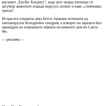
крузерот „Ем-Ви Хондиус“, каде што тројца патници ги
загубија животите поради вирусот, познат и како „глувчешка
треска“.
Истрагата утврдила дека Бетси Аракава починала од
хантавирусен белодробен синдром, а изворот на заразата бил
пронајден во помошните објекти на нивниот дом во Санта
Фе.
— реклама —