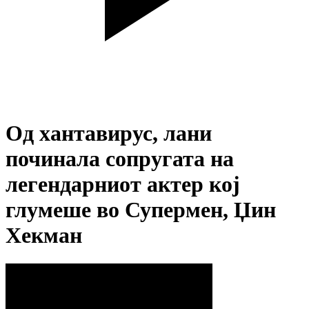
Од хантавирус, лани
починала сопругата на
легендарниот актер кој
глумеше во Супермен, Џин
Хекман