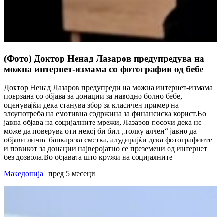
(Фото) Доктор Ненад Лазаров предупредува на
можна интернет-измама со фотографии од бебе
Доктор Ненад Лазаров предупреди на можна интернет-измама
поврзана со објава за донации за наводно болно бебе,
оценувајќи дека станува збор за класичен пример на
злоупотреба на емотивна содржина за финансиска корист.Во
јавна објава на социјалните мрежи, Лазаров посочи дека не
може да поверува оти некој би бил „толку алчен“ јавно да
објави лична банкарска сметка, алудирајќи дека фотографиите
и повикот за донации најверојатно се преземени од интернет
без дозвола.Во објавата што кружи на социјалните
Македонија
| пред 5 месеци