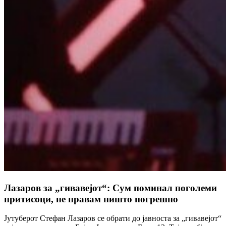
Лазаров за „гивавејот“: Сум поминал поголеми
притисоци, не правам ништо погрешно
Јутуберот Стефан Лазаров се обрати до јавноста за „гивавејот“