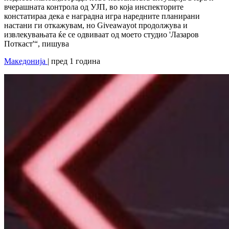
вчерашната контрола од УЈП, во која инспекторите
констатираа дека е наградна игра наредните планирани
настани ги откажувам, но Giveawayot продолжува и
извлекувањата ќе се одвиваат од моето студио 'Лазаров
Поткаст'“, пишува
Македонија
| пред 1 година