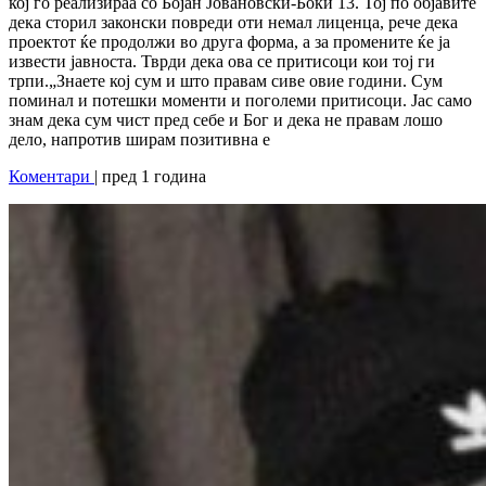
кој го реализираа со Бојан Јовановски-Боки 13. Тој по објавите
дека сторил законски повреди оти немал лиценца, рече дека
проектот ќе продолжи во друга форма, а за промените ќе ја
извести јавноста. Тврди дека ова се притисоци кои тој ги
трпи.„Знаете кој сум и што правам сиве овие години. Сум
поминал и потешки моменти и поголеми притисоци. Јас само
знам дека сум чист пред себе и Бог и дека не правам лошо
дело, напротив ширам позитивна е
Коментари
| пред 1 година