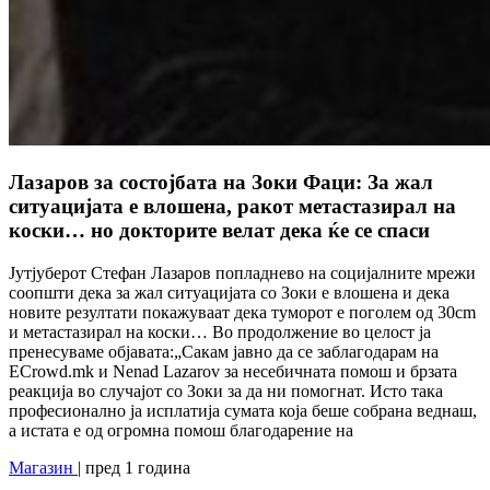
Лазаров за состојбата на Зоки Фаци: За жал
ситуацијата е влошена, ракот метастазирал на
коски… но докторите велат дека ќе се спаси
Јутјуберот Стефан Лазаров попладнево на социјалните мрежи
соопшти дека за жал ситуацијата со Зоки е влошена и дека
новите резултати покажуваат дека туморот е поголем од 30cm
и метастазирал на коски… Во продолжение во целост ја
пренесуваме објавата:„Сакам јавно да се заблагодарам на
ECrowd.mk и Nenad Lazarov за несебичната помош и брзата
реакција во случајот со Зоки за да ни помогнат. Исто така
професионално ја исплатија сумата која беше собрана веднаш,
а истата е од огромна помош благодарение на
Магазин
| пред 1 година