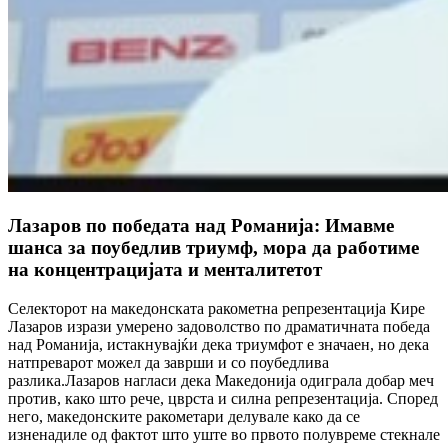
Лазаров по победата над Романија: Имавме
шанса за поубедлив триумф, мора да работиме
на концентрацијата и менталитетот
Селекторот на македонската ракометна репрезентација Кире
Лазаров изрази умерено задоволство по драматичната победа
над Романија, истакнувајќи дека триумфот е значаен, но дека
натпреварот можел да заврши и со поубедлива
разлика.Лазаров нагласи дека Македонија одиграла добар меч
против, како што рече, цврста и силна репрезентација. Според
него, македонските ракометари делувале како да се
изненадиле од фактот што уште во првото полувреме стекнале