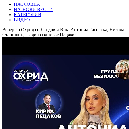
НАСЛОВНА
НАЈНОВИ ВЕСТИ
КАТЕГОРИИ
ВИДЕО
Вечер во Охрид со Ландов и Вик: Антониа Гиговска, Никола
Станишиќ, градоначалникот Пецаков,