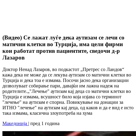
(Видео) Се лажат луѓе дека аутизам се лечи со
матични клетки во Турција, има цели фирми
кои работат против пациентите, сведочи д-р
Лазаров
Доктор Ненад Лазаров, во подкастот „Претрес со Ландов“
кажа дека не може да се лекува аутизам со матични клетки во
Турција и дека тоа е измама. Посочи јасно дека организации
дозволуваат собирање пари, давајќи им лажна надеж на
родителите.„"Лечење" аутизам кај деца со матични клетки во
Турција е измама, всушност било која изјава со терминот
"лечење" на аутизам е спорна. Повикување на донации за
ИТНО "лечење" на аутизам кај деца, од каков и да е вид е исто
така измама, класична злоупотреба на хума
Македонија
| пред 1 година