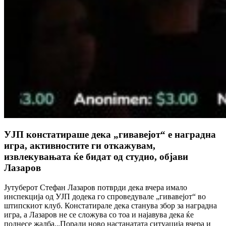
УЈП констатираше дека „гивавејот“ е наградна
игра, активностите ги откажувам,
извлекувањата ќе бидат од студио, објави
Лазаров
Јутуберот Стефан Лазаров потврди дека вчера имало
инспекција од УЈП додека го спроведувале „гивавејот“ во
штипскиот клуб. Констатирале дека станува збор за наградна
игра, а Лазаров не се сложува со тоа и најавува дека ќе
поднесе жалба.„Поради ново настанатата ситуација вчера и