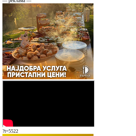
— реклама —
?t=5522