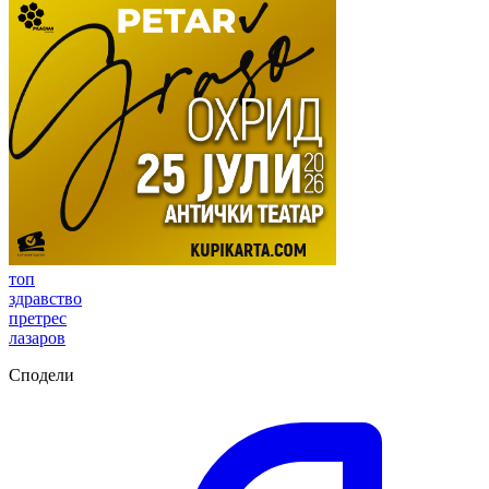
топ
здравство
претрес
лазаров
Сподели