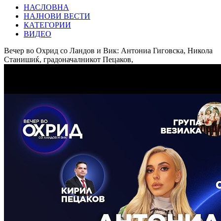
НАСЛОВНА
НАЈНОВИ ВЕСТИ
КАТЕГОРИИ
ВИДЕО
Вечер во Охрид со Ландов и Вик: Антониа Гиговска, Никола
Станишиќ, градоначалникот Пецаков,