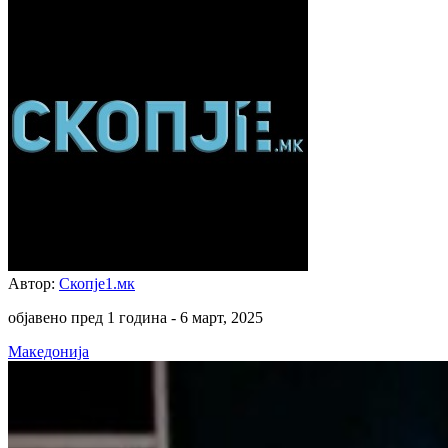
Автор:
Скопје1.мк
објавено пред 1 година -
6 март, 2025
Македонија