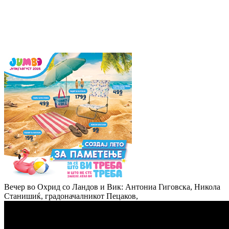
Вечер во Охрид со Ландов и Вик: Антониа Гиговска, Никола
Станишиќ, градоначалникот Пецаков,