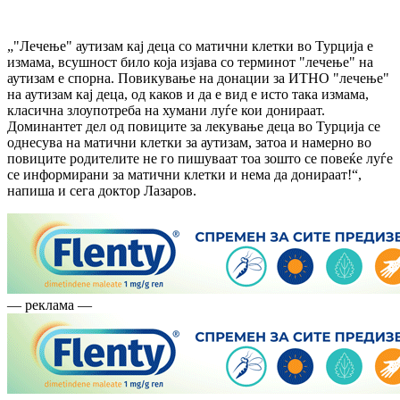
„"Лечење" аутизам кај деца со матични клетки во Турција е
измама, всушност било која изјава со терминот "лечење" на
аутизам е спорна. Повикување на донации за ИТНО "лечење"
на аутизам кај деца, од каков и да е вид е исто така измама,
класична злоупотреба на хумани луѓе кои донираат.
Доминантет дел од повиците за лекување деца во Турција се
однесува на матични клетки за аутизам, затоа и намерно во
повиците родителите не го пишуваат тоа зошто се повеќе луѓе
се информирани за матични клетки и нема да донираат!“,
напиша и сега доктор Лазаров.
— реклама —