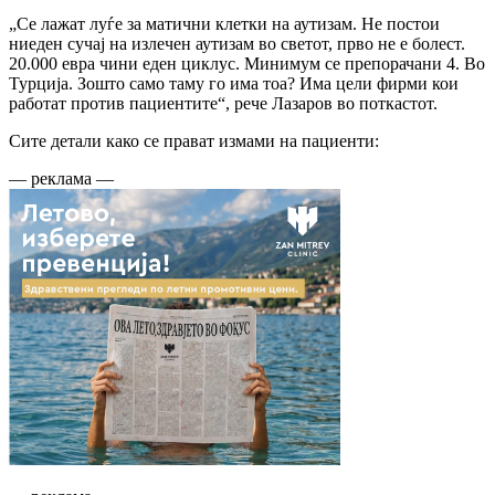
„Се лажат луѓе за матични клетки на аутизам. Не постои
ниеден сучај на излечен аутизам во светот, прво не е болест.
20.000 евра чини еден циклус. Минимум се препорачани 4. Во
Турција. Зошто само таму го има тоа? Има цели фирми кои
работат против пациентите“, рече Лазаров во поткастот.
Сите детали како се прават измами на пациенти:
— реклама —