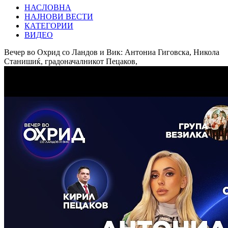
НАСЛОВНА
НАЈНОВИ ВЕСТИ
КАТЕГОРИИ
ВИДЕО
Вечер во Охрид со Ландов и Вик: Антониа Гиговска, Никола
Станишиќ, градоначалникот Пецаков,