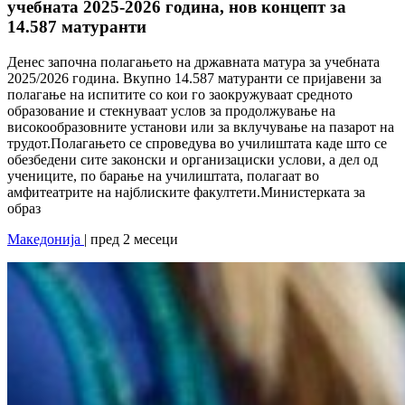
учебната 2025-2026 година, нов концепт за
14.587 матуранти
Денес започна полагањето на државната матура за учебната
2025/2026 година. Вкупно 14.587 матуранти се пријавени за
полагање на испитите со кои го заокружуваат средното
образование и стекнуваат услов за продолжување на
високообразовните установи или за вклучување на пазарот на
трудот.Полагањето се спроведува во училиштата каде што се
обезбедени сите законски и организациски услови, а дел од
учениците, по барање на училиштата, полагаат во
амфитеатрите на најблиските факултети.Министерката за
образ
Македонија
| пред 2 месеци