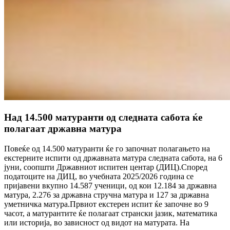
Над 14.500 матуранти од следната сабота ќе
полагаат државна матура
Повеќе од 14.500 матуранти ќе го започнат полагањето на
екстерните испити од државната матура следната сабота, на 6
јуни, соопшти Државниот испитен центар (ДИЦ).Според
податоците на ДИЦ, во учебната 2025/2026 година се
пријавени вкупно 14.587 ученици, од кои 12.184 за државна
матура, 2.276 за државна стручна матура и 127 за државна
уметничка матура.Првиот екстерен испит ќе започне во 9
часот, а матурантите ќе полагаат странски јазик, математика
или историја, во зависност од видот на матурата. На