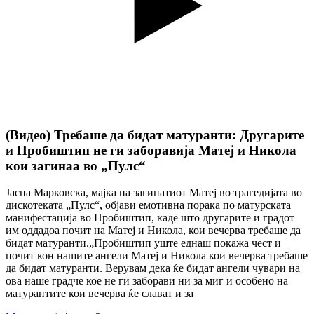
(Видео) Требаше да бидат матуранти: Другарите
и Пробиштип не ги заборавија Матеј и Никола
кои загинаа во „Пулс“
Јасна Марковска, мајка на загинатиот Матеј во трагедијата во
дискотеката „Пулс“, објави емотивна порака по матурската
манифестација во Пробиштип, каде што другарите и градот
им оддадоа почит на Матеј и Никола, кои вечерва требаше да
бидат матуранти.„Пробиштип уште еднаш покажа чест и
почит кон нашите ангели Матеј и Никола кои вечерва требаше
да бидат матуранти. Верувам дека ќе бидат ангели чувари на
ова наше градче кое не ги заборави ни за миг и особено на
матурантите кои вечерва ќе слават и за