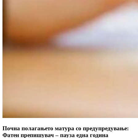
Почна полагањето матура со предупредување:
Фатен препишувач – пауза една година