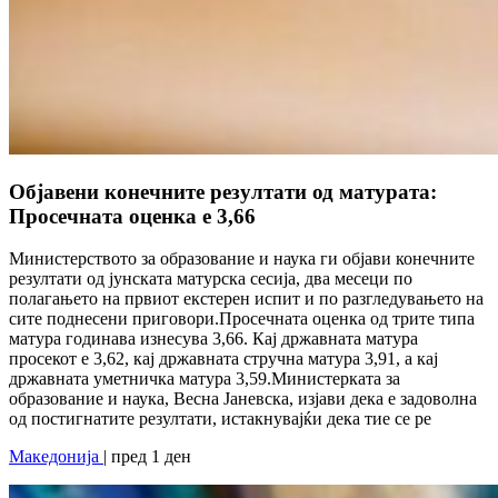
Објавени конечните резултати од матурата:
Просечната оценка е 3,66
Министерството за образование и наука ги објави конечните
резултати од јунската матурска сесија, два месеци по
полагањето на првиот екстерен испит и по разгледувањето на
сите поднесени приговори.Просечната оценка од трите типа
матура годинава изнесува 3,66. Кај државната матура
просекот е 3,62, кај државната стручна матура 3,91, а кај
државната уметничка матура 3,59.Министерката за
образование и наука, Весна Јаневска, изјави дека е задоволна
од постигнатите резултати, истакнувајќи дека тие се ре
Македонија
| пред 1 ден