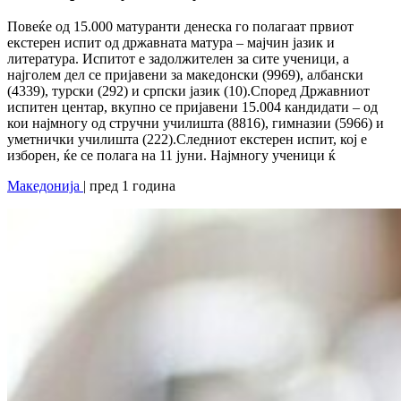
Повеќе од 15.000 матуранти денеска го полагаат првиот
екстерен испит од државната матура – мајчин јазик и
литература. Испитот е задолжителен за сите ученици, а
најголем дел се пријавени за македонски (9969), албански
(4339), турски (292) и српски јазик (10).Според Државниот
испитен центар, вкупно се пријавени 15.004 кандидати – од
кои најмногу од стручни училишта (8816), гимназии (5966) и
уметнички училишта (222).Следниот екстерен испит, кој е
изборен, ќе се полага на 11 јуни. Најмногу ученици ќ
Македонија
| пред 1 година