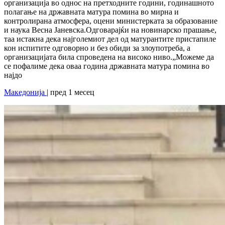
организација во однос на претходните години, годинашното
полагање на државната матура помина во мирна и
контролирана атмосфера, оцени министерката за образование
и наука Весна Јаневска.Одговарајќи на новинарско прашање,
таа истакна дека најголемиот дел од матурантите пристапиле
кон испитите одговорно и без обиди за злоупотреба, а
организацијата била спроведена на високо ниво.„Можеме да
се пофалиме дека оваа година државната матура помина во
најдо
Македонија
| пред 1 месец