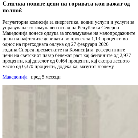
Стигнаа новите цени на горивата кои важат од
полноќ
Регулаторна комисија за енергетика, водни услуги и услуги за
управување со комунален отпад на Република Северна
Македонија донесе одлука за зголемување на малопродажните
цени на нафтените деривати во просек за 1,13 проценти во
однос на претходната одлука од 27 февруари 2026
година.Според пресметките на Комисијата, референтните
цени на светскиот пазар бележат раст кај бензините од 2,977
проценти, кај дизелот од 0,464 проценти, кај екстра лесното
масло од 0,370 проценти, додека кај мазутот зголему
Македонија
| пред 5 месеци