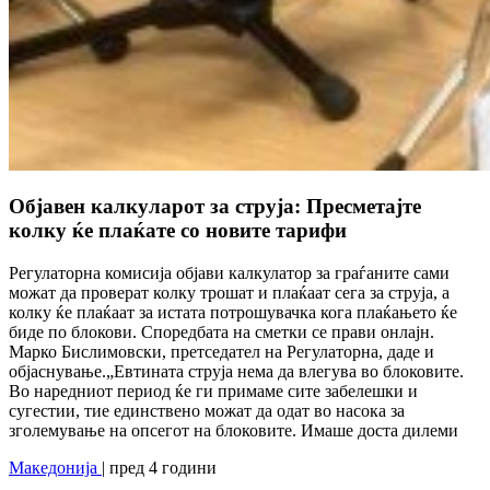
Објавен калкуларот за струја: Пресметајте
колку ќе плаќате со новите тарифи
Регулаторна комисија објави калкулатор за граѓаните сами
можат да проверат колку трошат и плаќаат сега за струја, а
колку ќе плаќаат за истата потрошувачка кога плаќањето ќе
биде по блокови. Споредбата на сметки се прави онлајн.
Марко Бислимовски, претседател на Регулаторна, даде и
објаснување.„Евтината струја нема да влегува во блоковите.
Во наредниот период ќе ги примаме сите забелешки и
сугестии, тие единствено можат да одат во насока за
зголемување на опсегот на блоковите. Имаше доста дилеми
Македонија
| пред 4 години