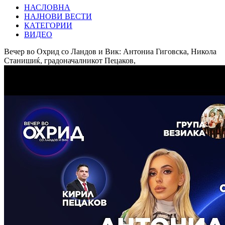
НАСЛОВНА
НАЈНОВИ ВЕСТИ
КАТЕГОРИИ
ВИДЕО
Вечер во Охрид со Ландов и Вик: Антониа Гиговска, Никола
Станишиќ, градоначалникот Пецаков,