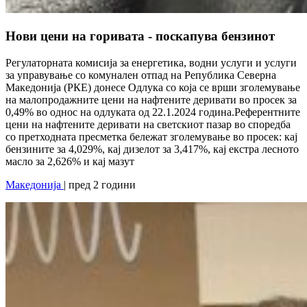
Нови цени на горивата - поскапува бензинот
Регулаторната комисија за енергетика, водни услуги и услуги
за управување со комунален отпад на Република Северна
Македонија (РКЕ) донесе Одлука со која се врши зголемување
на малопродажните цени на нафтените деривати во просек за
0,49% во однос на одлуката од 22.1.2024 година.Референтните
цени на нафтените деривати на светскиот пазар во споредба
со претходната пресметка бележат зголемување во просек: кај
бензините за 4,029%, кај дизелот за 3,417%, кај екстра лесното
масло за 2,626% и кај мазут
Македонија
| пред 2 години