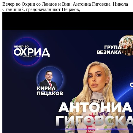
Вечер во Охрид со Ландов и Вик: Антониа Гиговска, Никола
Станишиќ, градоначалникот Пецаков,