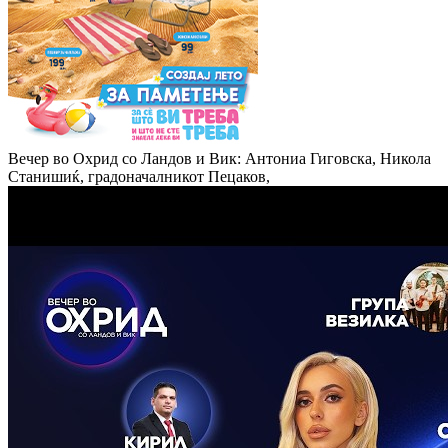
Вечер во Охрид со Ландов и Вик: Антониа Гиговска, Никола
Станишиќ, градоначалникот Пецаков,