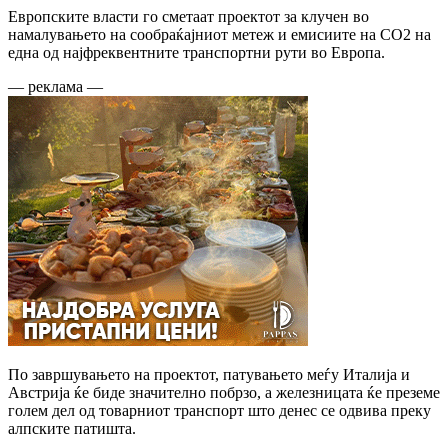
Европските власти го сметаат проектот за клучен во
намалувањето на сообраќајниот метеж и емисиите на CO2 на
една од најфреквентните транспортни рути во Европа.
— реклама —
По завршувањето на проектот, патувањето меѓу Италија и
Австрија ќе биде значително побрзо, а железницата ќе преземе
голем дел од товарниот транспорт што денес се одвива преку
алпските патишта.