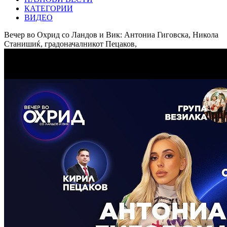
КАТЕГОРИИ
ВИДЕО
Вечер во Охрид со Ландов и Вик: Антониа Гиговска, Никола
Станишиќ, градоначалникот Пецаков,