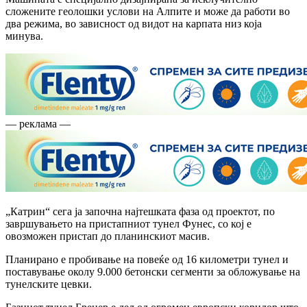
сложените геолошки услови на Алпите и може да работи во
два режима, во зависност од видот на карпата низ која
минува.
— реклама —
„Катрин“ сега ја започна најтешката фаза од проектот, по
завршувањето на пристапниот тунел Фунес, со кој е
овозможен пристап до планинскиот масив.
Планирано е пробивање на повеќе од 16 километри тунел и
поставување околу 9.000 бетонски сегменти за обложување на
тунелските цевки.