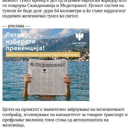
Базниот тунел Бренер е дел од огромен европски коридор што
ги поврзува Скандинавија и Медитеранот. Целиот систем на
тунели ќе биде долг дури 64 километри и ќе стане најдолгиот
подземен железнички тунел во светот.
— реклама —
Целта на проектот е значително забрзување на железничкиот
сообраќај, зголемување на капацитетот за товарен транспорт и
префрлање милиони тони стока од автопатиштата на
железница.