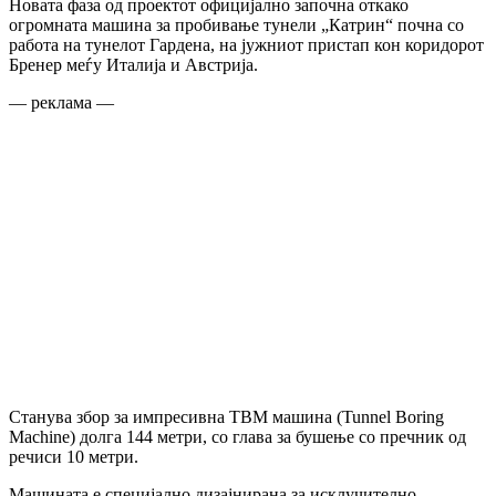
Новата фаза од проектот официјално започна откако
огромната машина за пробивање тунели „Катрин“ почна со
работа на тунелот Гардена, на јужниот пристап кон коридорот
Бренер меѓу Италија и Австрија.
— реклама —
Станува збор за импресивна TBM машина (Tunnel Boring
Machine) долга 144 метри, со глава за бушење со пречник од
речиси 10 метри.
Машината е специјално дизајнирана за исклучително