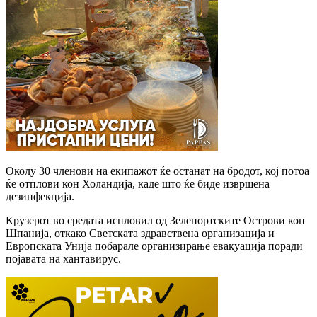
Околу 30 членови на екипажот ќе останат на бродот, кој потоа
ќе отплови кон Холандија, каде што ќе биде извршена
дезинфекција.
Крузерот во средата испловил од Зеленортските Острови кон
Шпанија, откако Светската здравствена организација и
Европската Унија побарале организирање евакуација поради
појавата на хантавирус.