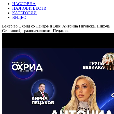
НАСЛОВНА
НАЈНОВИ ВЕСТИ
КАТЕГОРИИ
ВИДЕО
Вечер во Охрид со Ландов и Вик: Антониа Гиговска, Никола
Станишиќ, градоначалникот Пецаков,