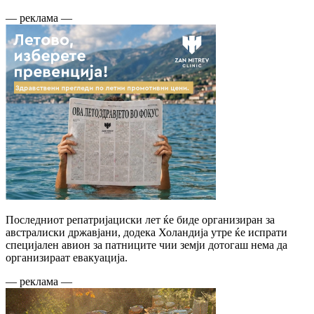
— реклама —
Последниот репатријациски лет ќе биде организиран за
австралиски државјани, додека Холандија утре ќе испрати
специјален авион за патниците чии земји дотогаш нема да
организираат евакуација.
— реклама —