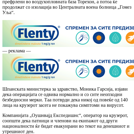
префрлени во воздухопловната база Торехон, а потоа ќе
продолжат со изолација во Централната воена болница „Гомез
Уља“.
— реклама —
Шпанската министерка за здравство, Моника Гарсија, изјави
дека операцијата се одвива нормално и со сите неопходни
безбедносни мерки. Таа потврди дека никој од повеќе од 140
лица на крузерот засега не покажува симптоми на вирусот.
Компанијата „Оушнвајд Експедишнс“, оператор на крузерот,
соопшти дека патници и членови на екипажот од други
националности ќе бидат евакуирани во текот на денешниот и
утрешниот ден.