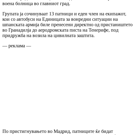
воена болница во главниот град.
Групата ја сочинуваат 13 патници и еден член на екипажот,
кои со автобуси на Единицата за вонредни ситуации на
шпанската армија биле пренесени директно од пристаништето
во Гранадилја до аеродромската писта на Тенерифе, под
придружба на возила на цивилната заштита.
— реклама —
По пристигнувањето во Мадрид, патниците ќе бидат