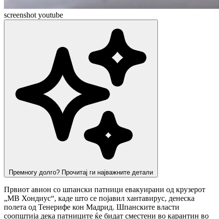
screenshot youtube
Премногу долго? Прочитај ги најважните детали
Првиот авион со шпански патници евакуирани од крузерот
„МВ Хондиус“, каде што се појавил хантавирус, денеска
полета од Тенерифе кон Мадрид. Шпанските власти
соопштија дека патниците ќе бидат сместени во карантин во