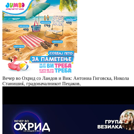
Вечер во Охрид со Ландов и Вик: Антониа Гиговска, Никола
Станишиќ, градоначалникот Пецаков,