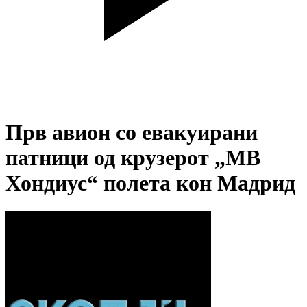
Прв авион со евакуирани
патници од крузерот „МВ
Хондиус“ полета кон Мадрид