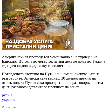
Американскиот претседател моментално е на турнеја низ
Блискиот Исток, а во четврток изјави дека ќе дојде во Турција
еден ден подоцна „доколку е соодветно“.
Потврденото отсуство на Путин ги намали очекувањата за
разговорите. Зеленски сака веднаш 30-дневен прекин на
огнот, додека Путин сака прво да започне разговори, а потоа
да ги разработи деталите за прекинот на огнот.
русија
украина
Сподели