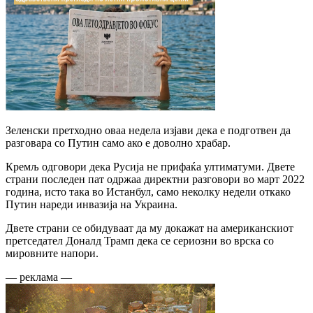
Зеленски претходно оваа недела изјави дека е подготвен да
разговара со Путин само ако е доволно храбар.
Кремљ одговори дека Русија не прифаќа ултиматуми. Двете
страни последен пат одржаа директни разговори во март 2022
година, исто така во Истанбул, само неколку недели откако
Путин нареди инвазија на Украина.
Двете страни се обидуваат да му докажат на американскиот
претседател Доналд Трамп дека се сериозни во врска со
мировните напори.
— реклама —