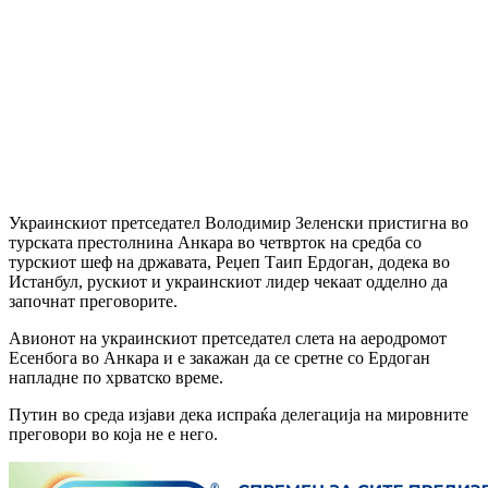
Украинскиот претседател Володимир Зеленски пристигна во
турската престолнина Анкара во четврток на средба со
турскиот шеф на државата, Реџеп Таип Ердоган, додека во
Истанбул, рускиот и украинскиот лидер чекаат одделно да
започнат преговорите.
Авионот на украинскиот претседател слета на аеродромот
Есенбога во Анкара и е закажан да се сретне со Ердоган
напладне по хрватско време.
Путин во среда изјави дека испраќа делегација на мировните
преговори во која не е него.