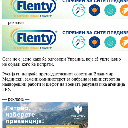
— реклама —
Сега не е јасно како ќе одговори Украина, која сè уште јавно
не објави кого ќе испрати.
Русија ги испраќа претседателскиот советник Владимир
Медински, заменик-министерот за одбрана и министерот за
надворешни работи и шефот на воената разузнавачка агенција
ГРУ.
— реклама —