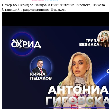
Вечер во Охрид со Ландов и Вик: Антониа Гиговска, Никола
Станишиќ, градоначалникот Пецаков,