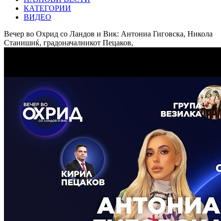
КАТЕГОРИИ
ВИДЕО
Вечер во Охрид со Ландов и Вик: Антониа Гиговска, Никола
Станишиќ, градоначалникот Пецаков,