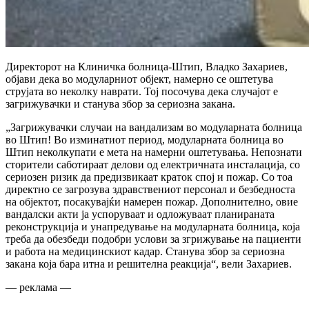
Директорот на Клиничка болница-Штип, Владко Захариев,
објави дека во модуларниот објект, намерно се оштетува
струјата во неколку наврати. Тој посочува дека случајот е
загрижувачки и станува збор за сериозна закана.
„Загрижувачки случаи на вандализам во модуларната болница
во Штип! Во изминатиот период, модуларната болница во
Штип неколкупати е мета на намерни оштетувања. Непознати
сторители саботираат делови од електричната инсталација, со
сериозен ризик да предизвикаат краток спој и пожар. Со тоа
директно се загрозува здравствениот персонал и безбедноста
на објектот, посакувајќи намерен пожар. Дополнително, овие
вандалски акти ја успоруваат и одложуваат планираната
реконструкција и унапредување на модуларната болница, која
треба да обезбеди подобри услови за згрижување на пациенти
и работа на медицинскиот кадар. Станува збор за сериозна
закана која бара итна и решителна реакција“, вели Захариев.
— реклама —