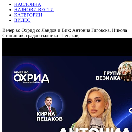
НАСЛОВНА
НАЈНОВИ ВЕСТИ
КАТЕГОРИИ
ВИДЕО
Вечер во Охрид со Ландов и Вик: Антониа Гиговска, Никола
Станишиќ, градоначалникот Пецаков,