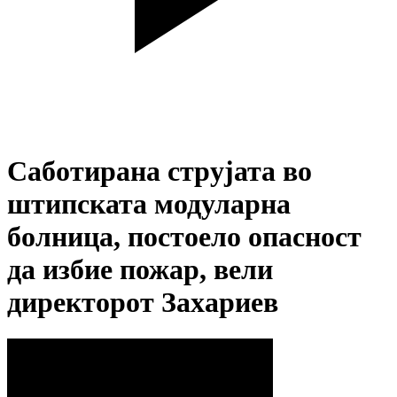
Саботирана струјата во
штипската модуларна
болница, постоело опасност
да избие пожар, вели
директорот Захариев