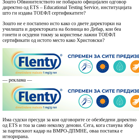
Зошто Обвинителството не побарало официјален одговор
директно од ETS – Educational Testing Service, институцијата
што ги издава ТОЕФЛ сертификатите?
Зошто не е постапено исто како со двете директорки на
училишта и директорката на болница во Дебар, кои беа
гонети и осудени токму за користење лажни ТОЕФЛ
сертификати од истото место како Христовски?
— реклама —
Има судски пресуди за кои одговорите се обезбедени директно
од ETS и тоа за само неколку денови. Сега, кога станува збор
за партискиот кадар на ВМРО-ДПМНЕ, оваа постапка е
игнорирана.