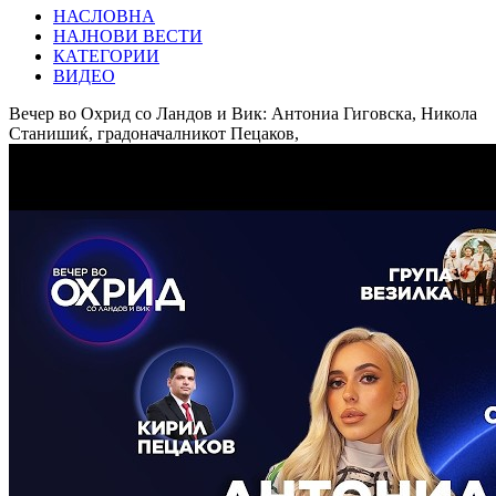
НАСЛОВНА
НАЈНОВИ ВЕСТИ
КАТЕГОРИИ
ВИДЕО
Вечер во Охрид со Ландов и Вик: Антониа Гиговска, Никола
Станишиќ, градоначалникот Пецаков,