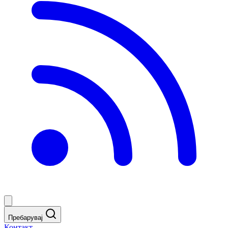
Пребарувај
Контакт