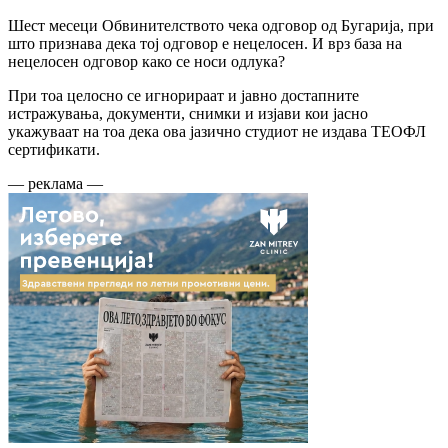
Шест месеци Обвинителството чека одговор од Бугарија, при
што признава дека тој одговор е нецелосен. И врз база на
нецелосен одговор како се носи одлука?
При тоа целосно се игнорираат и јавно достапните
истражувања, документи, снимки и изјави кои јасно
укажуваат на тоа дека ова јазично студиот не издава ТЕОФЛ
сертификати.
— реклама —