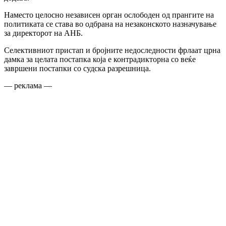
Наместо целосно независен орган ослободен од прангите на
политиката се става во одбрана на незаконското назначување
за директорот на АНБ.
Селективниот пристап и бројните недоследности фрлаат црна
дамка за целата постапка која е контрадикторна со веќе
завршени постапки со судска разрешница.
— реклама —