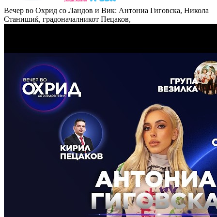
Вечер во Охрид со Ландов и Вик: Антониа Гиговска, Никола
Станишиќ, градоначалникот Пецаков,