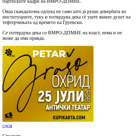
партиските кадри на ВМРО-ДПМНЕ.
Оваа скандалозна одлука не само што ја руши довербата во
институциите, туку и потврдува дека сѐ уште живее духот на
тефтерчињата од времето на Груевски.
Се потврдува дека со ВМРО-ДПМНЕ на власт, нема и не
може да има правда.
сдсм
Сподели