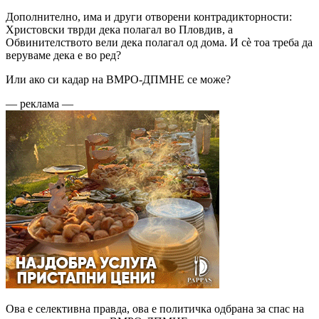
Дополнително, има и други отворени контрадикторности:
Христовски тврди дека полагал во Пловдив, а
Обвинителството вели дека полагал од дома. И сè тоа треба да
веруваме дека е во ред?
Или ако си кадар на ВМРО-ДПМНЕ се може?
— реклама —
Ова е селективна правда, ова е политичка одбрана за спас на