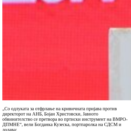
„Со одлуката за отфрлање на кривичната пријава против
директорот на АНБ, Бојан Христовски, Јавното
обвинителство се претвора во пртиски инструмент на ВМРО-
ДПМНЕ“, вели Богданка Кузеска, портпаролка на СДСМ и
додава: